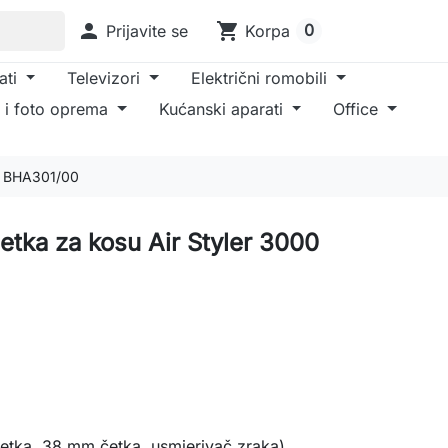

shopping_cart
0
Prijavite se
Korpa
ati
Televizori
Električni romobili
 i foto oprema
Kućanski aparati
Office
00 BHA301/00
četka za kosu Air Styler 3000
tka, 38 mm četka, usmjerivač zraka)