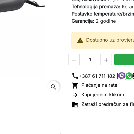
Tehnologija premaza:
Keram
Postavke temperature/brzin
Garancija:
2 godine

Dostupno uz provjer


call
+387 61 711 182 |

Plaćanje na rate
search

Kupi jednim klikom

Zatraži predračun za f