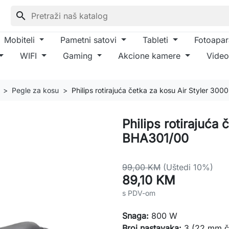
search
Mobiteli
Pametni satovi
Tableti
Fotoapar
WIFI
Gaming
Akcione kamere
Video
Pegle za kosu
Philips rotirajuća četka za kosu Air Styler 30
Philips rotirajuća 
BHA301/00
99,00 KM
(Uštedi 10%)
89,10 KM
s PDV-om
Snaga:
800 W
Broj nastavaka:
3 (22 mm če