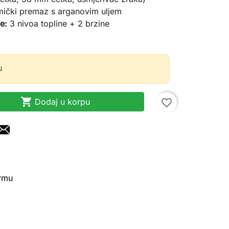
ički premaz s arganovim uljem
e:
3 nivoa topline + 2 brzine
u

Dodaj u korpu
favorite_border
irmu