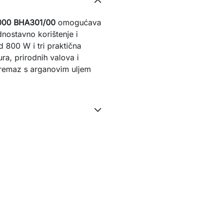
 3000 BHA301/00
omogućava
dnostavno korištenje i
d 800 W i tri praktična
ura, prirodnih valova i
premaz s arganovim uljem