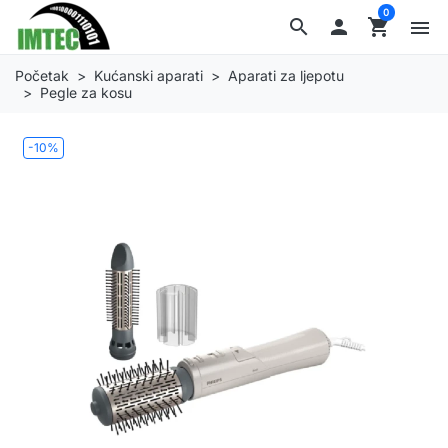
0
search

shopping_cart
menu
Početak
Kućanski aparati
Aparati za ljepotu
Pegle za kosu
-10%