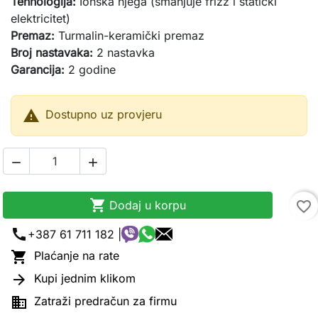
Tehnologija:
Ionska njega (smanjuje frizz i statički
elektricitet)
Premaz:
Turmalin-keramički premaz
Broj nastavaka:
2 nastavka
Garancija:
2 godine

Dostupno uz provjeru



Dodaj u korpu
favorite_border
call
+387 61 711 182 |

Plaćanje na rate

Kupi jednim klikom

Zatraži predračun za firmu