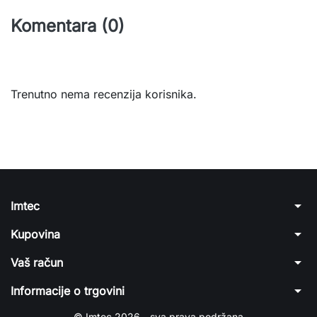
Komentara (0)
Trenutno nema recenzija korisnika.
arrow_drop_down
Imtec
arrow_drop_down
Kupovina
arrow_drop_down
Vaš račun
arrow_drop_down
Informacije o trgovini
© Imtec 2026 - sva prava podržana