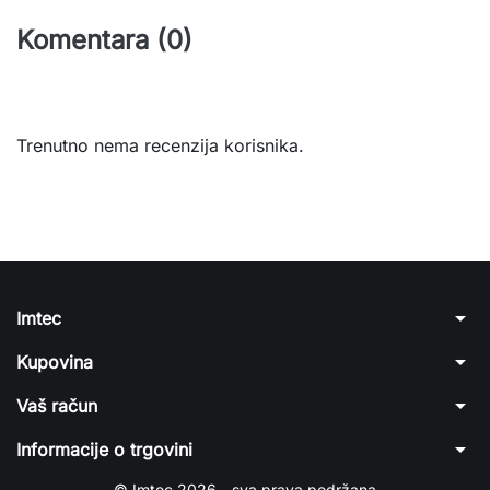
Komentara (0)
Trenutno nema recenzija korisnika.
arrow_drop_down
Imtec
arrow_drop_down
Kupovina
arrow_drop_down
Vaš račun
arrow_drop_down
Informacije o trgovini
© Imtec 2026 - sva prava podržana