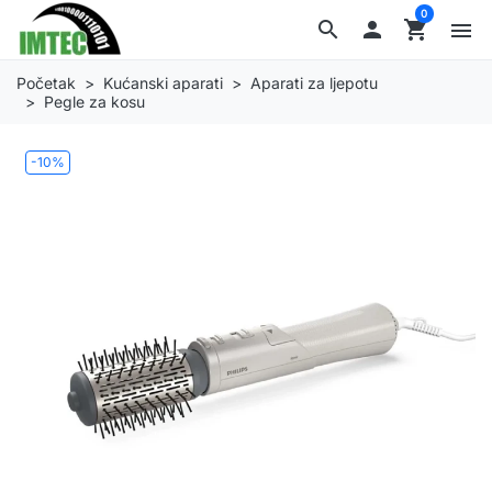
0
search

shopping_cart
menu
Početak
Kućanski aparati
Aparati za ljepotu
Pegle za kosu
-10%