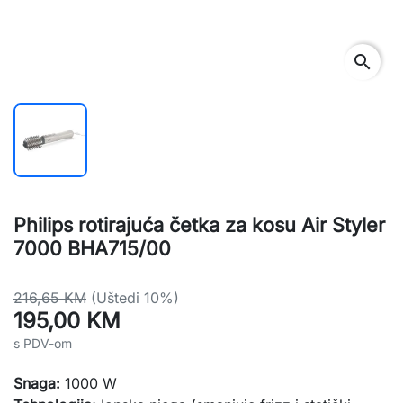
search
Philips rotirajuća četka za kosu Air Styler
7000 BHA715/00
216,65 KM
(Uštedi 10%)
195,00 KM
s PDV-om
Snaga:
1000 W