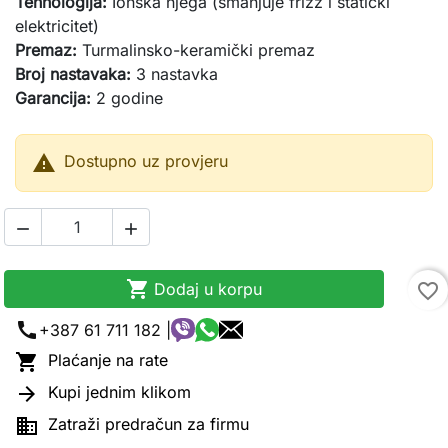
Tehnologija:
Ionska njega (smanjuje frizz i statički
elektricitet)
Premaz:
Turmalinsko-keramički premaz
Broj nastavaka:
3 nastavka
Garancija:
2 godine

Dostupno uz provjeru



Dodaj u korpu
favorite_border
call
+387 61 711 182 |

Plaćanje na rate

Kupi jednim klikom

Zatraži predračun za firmu