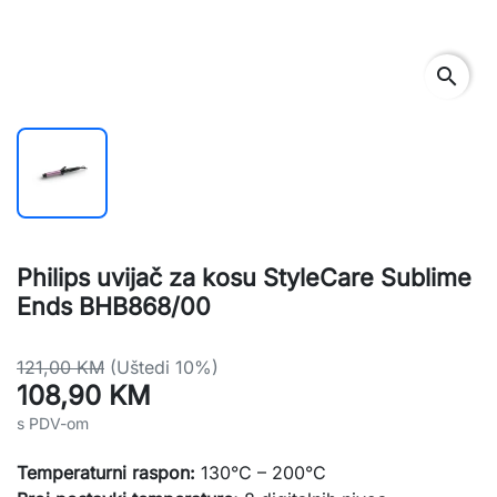
search
Philips uvijač za kosu StyleCare Sublime
Ends BHB868/00
121,00 KM
(Uštedi 10%)
108,90 KM
s PDV-om
Temperaturni raspon:
130°C – 200°C