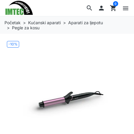
0
search

shopping_cart
menu
Početak
Kućanski aparati
Aparati za ljepotu
Pegle za kosu
-10%