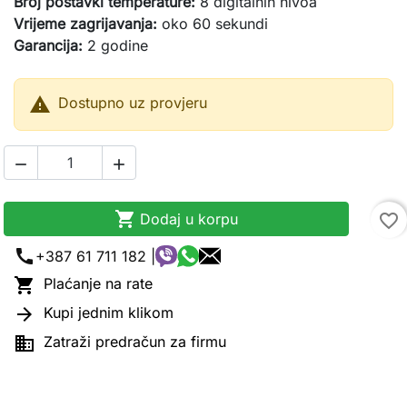
Broj postavki temperature:
8 digitalnih nivoa
Vrijeme zagrijavanja:
oko 60 sekundi
Garancija:
2 godine

Dostupno uz provjeru



Dodaj u korpu
favorite_border
call
+387 61 711 182 |

Plaćanje na rate

Kupi jednim klikom

Zatraži predračun za firmu