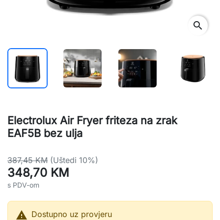
search
Electrolux Air Fryer friteza na zrak
EAF5B bez ulja
387,45 KM
(Uštedi 10%)
348,70 KM
s PDV-om

Dostupno uz provjeru