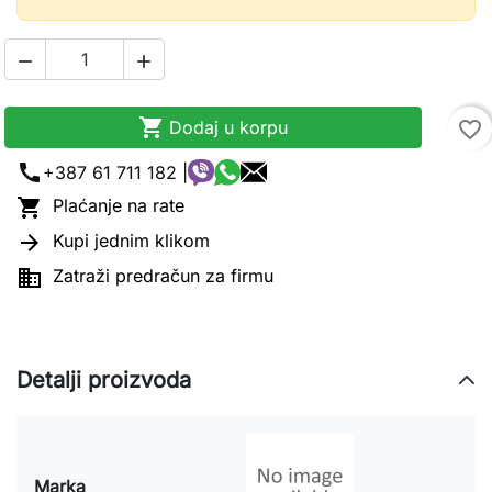



Dodaj u korpu
favorite_border
call
+387 61 711 182 |

Plaćanje na rate

Kupi jednim klikom

Zatraži predračun za firmu
Detalji proizvoda
Marka