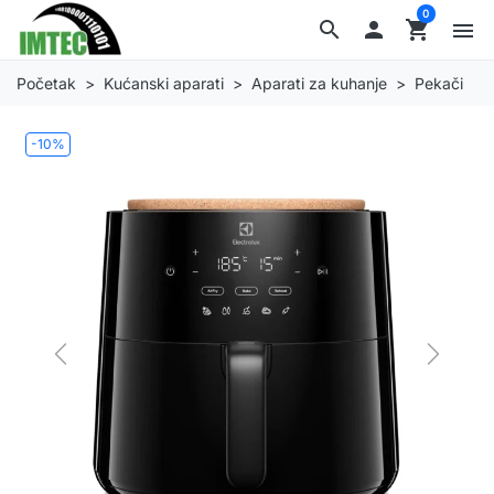
0
search

shopping_cart
menu
Početak
Kućanski aparati
Aparati za kuhanje
Pekači
-10%
Previous
Next