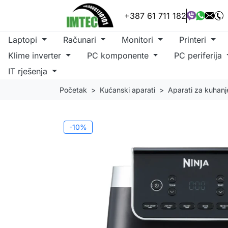
+387 61 711 182
Laptopi
Računari
Monitori
Printeri
Klime inverter
PC komponente
PC periferija
IT rješenja
Početak
Kućanski aparati
Aparati za kuhanj
-10%