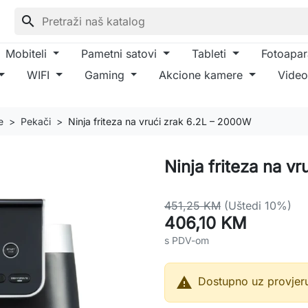
search
Mobiteli
Pametni satovi
Tableti
Fotoapar
WIFI
Gaming
Akcione kamere
Video
e
Pekači
Ninja friteza na vrući zrak 6.2L – 2000W
Ninja friteza na v
451,25 KM
(Uštedi 10%)
406,10 KM
s PDV-om

Dostupno uz provjer