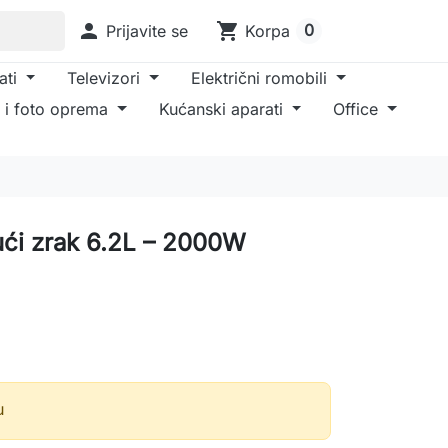

shopping_cart
0
Prijavite se
Korpa
ati
Televizori
Električni romobili
 i foto oprema
Kućanski aparati
Office
rući zrak 6.2L – 2000W
u