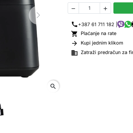


Next
call
+387 61 711 182 |

Plaćanje na rate

Kupi jednim klikom

Zatraži predračun za f
search