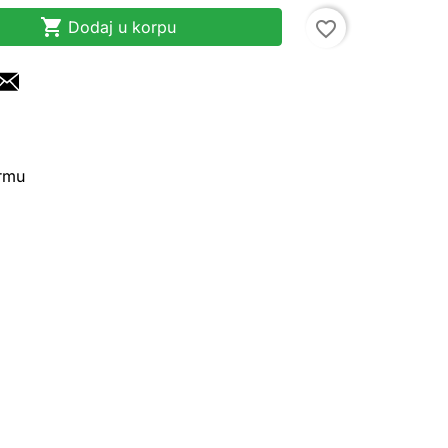

Dodaj u korpu
favorite_border
irmu