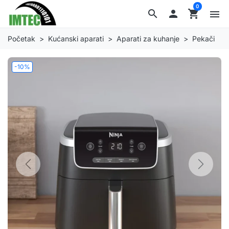
0
search

shopping_cart
menu
Početak
Kućanski aparati
Aparati za kuhanje
Pekači
-10%
Previous
Next