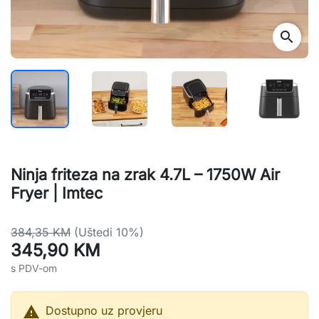
search
Ninja friteza na zrak 4.7L – 1750W Air
Fryer | Imtec
384,35 KM
(Uštedi 10%)
345,90 KM
s PDV-om

Dostupno uz provjeru