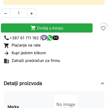



Dodaj u korpu
favorite_border
call
+387 61 711 182 |

Plaćanje na rate

Kupi jednim klikom

Zatraži predračun za firmu
Detalji proizvoda
Marka