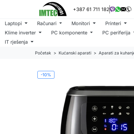
+387 61 711 182
Laptopi
Računari
Monitori
Printeri
Klime inverter
PC komponente
PC periferija
IT rješenja
Početak
Kućanski aparati
Aparati za kuhanj
-10%