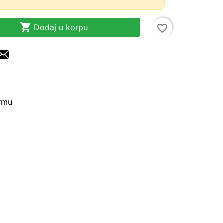

Dodaj u korpu
favorite_border
irmu