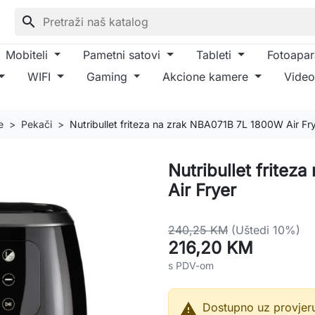
search
Mobiteli
Pametni satovi
Tableti
Fotoapar
WIFI
Gaming
Akcione kamere
Video
e
Pekači
Nutribullet friteza na zrak NBA071B 7L 1800W Air Fr
Nutribullet frite
Air Fryer
240,25 KM
(Uštedi 10%)
216,20 KM
s PDV-om

Dostupno uz provjer