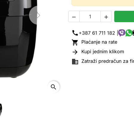


Next
call
+387 61 711 182 |

Plaćanje na rate

Kupi jednim klikom

Zatraži predračun za f
search