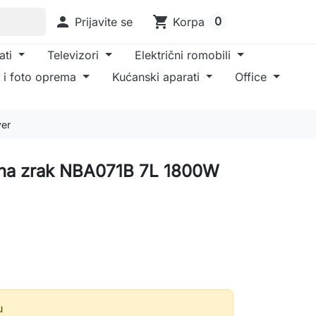

shopping_cart
0
Prijavite se
Korpa
ati
Televizori
Električni romobili
 i foto oprema
Kućanski aparati
Office
yer
za na zrak NBA071B 7L 1800W
u