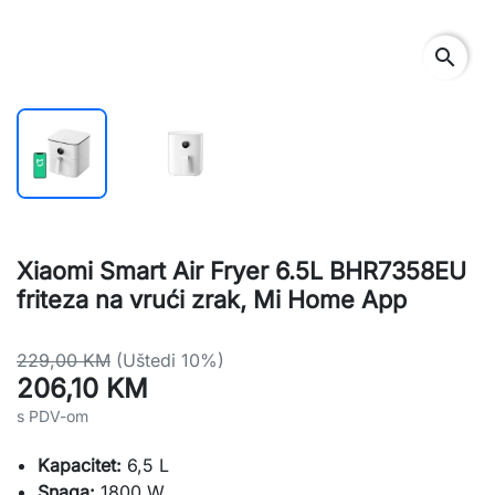
search
Xiaomi Smart Air Fryer 6.5L BHR7358EU
friteza na vrući zrak, Mi Home App
229,00 KM
(Uštedi 10%)
206,10 KM
s PDV-om
Kapacitet:
6,5 L
Snaga:
1800 W