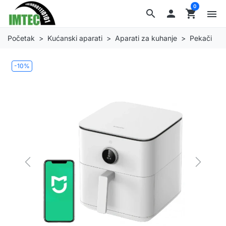
0
search

shopping_cart
menu
Početak
Kućanski aparati
Aparati za kuhanje
Pekači
-10%
Previous
Next