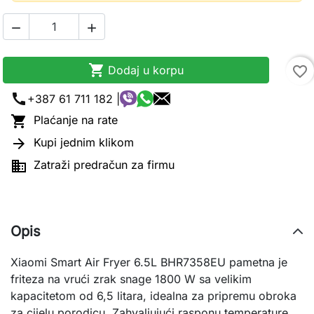



Dodaj u korpu
favorite_border
call
+387 61 711 182 |

Plaćanje na rate

Kupi jednim klikom

Zatraži predračun za firmu
Opis
Xiaomi Smart Air Fryer 6.5L BHR7358EU pametna je
friteza na vrući zrak snage 1800 W sa velikim
kapacitetom od 6,5 litara, idealna za pripremu obroka
za cijelu porodicu. Zahvaljujući rasponu temperature