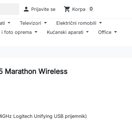

shopping_cart
0
Prijavite se
Korpa
ati
Televizori
Električni romobili
 i foto oprema
Kućanski aparati
Office
5 Marathon Wireless
4GHz Logitech Unifying USB prijemnik)