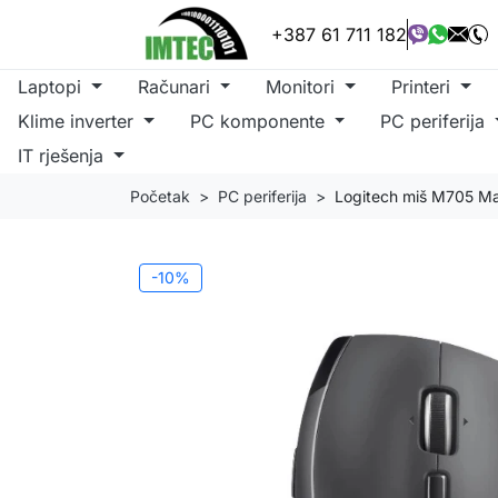
+387 61 711 182
Laptopi
Računari
Monitori
Printeri
Klime inverter
PC komponente
PC periferija
IT rješenja
Početak
PC periferija
Logitech miš M705 Ma
-10%