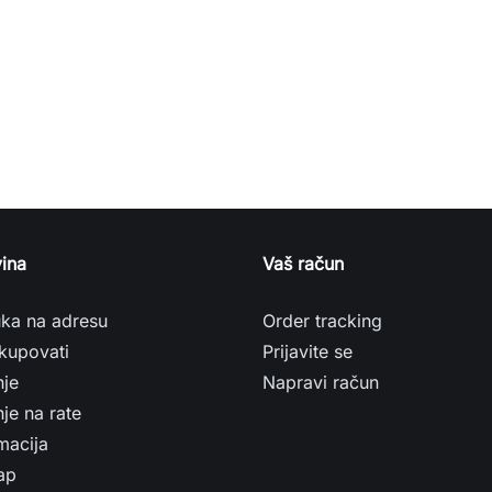
ina
Vaš račun
uka na adresu
Order tracking
kupovati
Prijavite se
nje
Napravi račun
je na rate
macija
ap