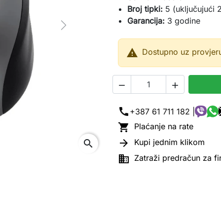
Broj tipki:
5 (uključujući 
Garancija:
3 godine
Next

Dostupno uz provjer


call
+387 61 711 182 |

Plaćanje na rate

Kupi jednim klikom
search

Zatraži predračun za f