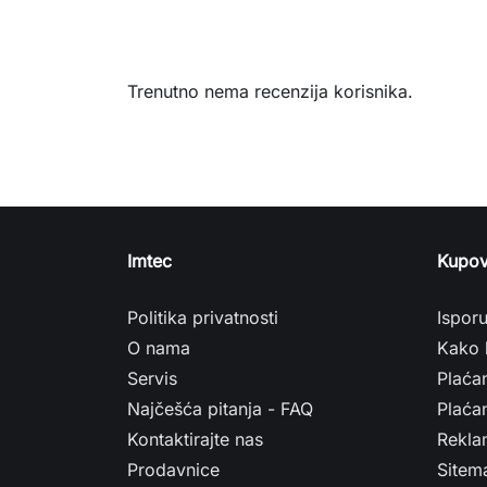
Trenutno nema recenzija korisnika.
Imtec
Kupov
Politika privatnosti
Ispor
O nama
Kako 
Servis
Plaća
Najčešća pitanja - FAQ
Plaćan
Kontaktirajte nas
Rekla
Prodavnice
Sitem