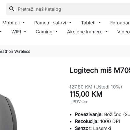
search
Mobiteli
Pametni satovi
Tableti
Fotoapar
WIFI
Gaming
Akcione kamere
Video
rathon Wireless
Logitech miš M70
127,80 KM
(Uštedi 10%)
115,00 KM
s PDV-om
Povezivanje:
Bežično (2.
Rezolucija:
1000 DPI
Senzor:
Laserski