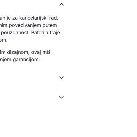
 je za kancelarijski rad.
čnim povezivanjem putem
 pouzdanost. Baterija traje
nom.
kim dizajnom, ovaj miš
šnjom garancijom.