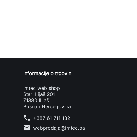
Informacije o trgovini
Imtec web shop
Stari Ilijaš 201
71380 Ilijaš
Bosna i Hercegovina
phone
+387 61 711 182
mail
webprodaja@imtec.ba