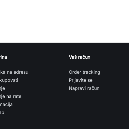
ina
Vaš račun
uka na adresu
Order tracking
kupovati
Prijavite se
nje
Napravi račun
je na rate
macija
ap