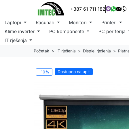
+387 61 711 182
Laptopi
Računari
Monitori
Printeri
Klime inverter
PC komponente
PC periferija
IT rješenja
Početak
IT rješenja
Displej rješenja
Platna
Dostupno na upit
-10%