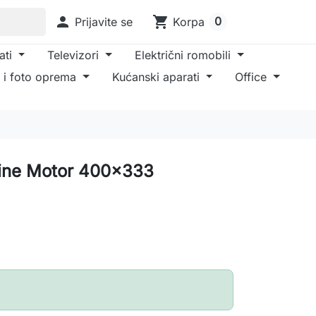

shopping_cart
0
Prijavite se
Korpa
ati
Televizori
Električni romobili
 i foto oprema
Kućanski aparati
Office
Line Motor 400x333