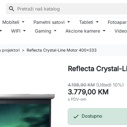
search
Mobiteli
Pametni satovi
Tableti
Fotoapar
WIFI
Gaming
Akcione kamere
Video
 projektori
Reflecta Crystal-Line Motor 400x333
Reflecta Crystal-
4.198,90 KM
(Uštedi 10%)
3.779,00 KM
s PDV-om

Dostupno