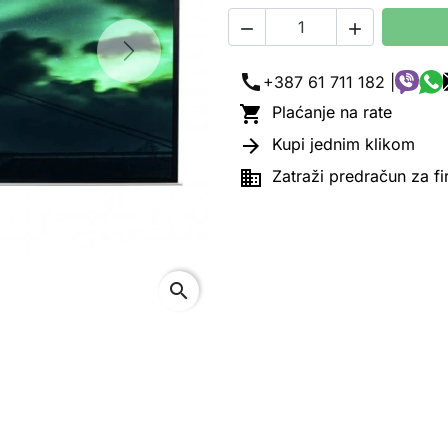


Next
call
+387 61 711 182 |

Plaćanje na rate

Kupi jednim klikom

Zatraži predračun za f
search