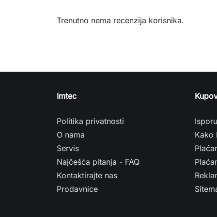
Trenutno nema recenzija korisnika.
Imtec
Kupov
Politika privatnosti
Ispor
O nama
Kako 
Servis
Plaća
Najčešća pitanja - FAQ
Plaćan
Kontaktirajte nas
Rekla
Prodavnice
Sitem