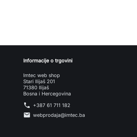
Informacije o trgovini
Imtec web shop
Stari Ilijaš 201
71380 Ilijaš
Bosna i Hercegovina
phone
+387 61 711 182
mail
webprodaja@imtec.ba