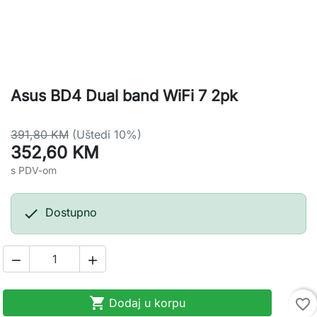
Asus BD4 Dual band WiFi 7 2pk
391,80 KM
(Uštedi 10%)
352,60 KM
s PDV-om

Dostupno



Dodaj u korpu
favorite_border