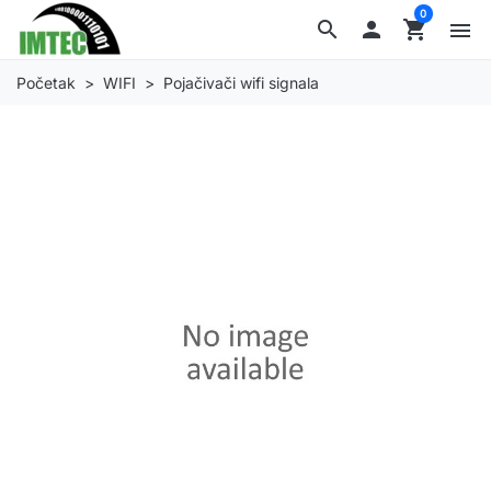
0
search

shopping_cart
menu
Početak
WIFI
Pojačivači wifi signala