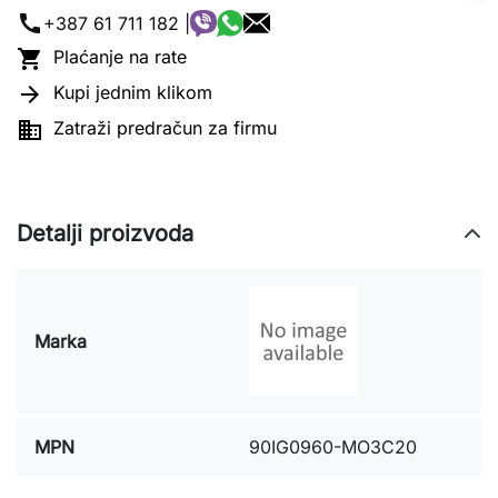
call
+387 61 711 182 |

Plaćanje na rate

Kupi jednim klikom

Zatraži predračun za firmu
Detalji proizvoda
Marka
MPN
90IG0960-MO3C20