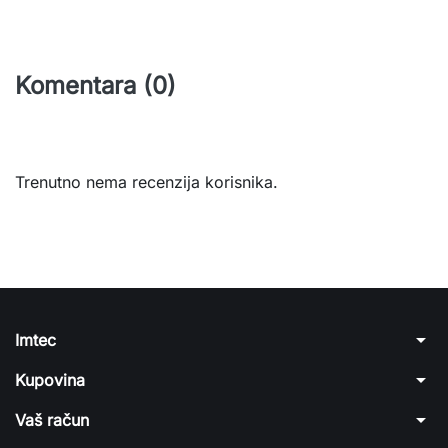
Komentara (0)
Trenutno nema recenzija korisnika.
arrow_drop_down
Imtec
arrow_drop_down
Kupovina
arrow_drop_down
Vaš račun