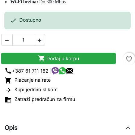
Wi-Fi brzina:
Do 300 Mbps

Dostupno



Dodaj u korpu
favorite_border
call
+387 61 711 182 |

Plaćanje na rate

Kupi jednim klikom

Zatraži predračun za firmu
Opis