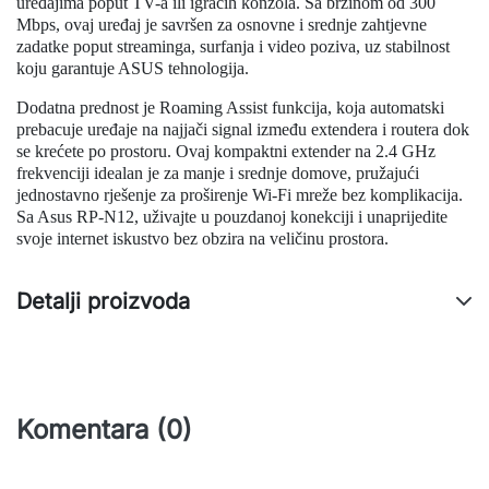
uređajima poput TV-a ili igraćih konzola. Sa brzinom od 300
Mbps, ovaj uređaj je savršen za osnovne i srednje zahtjevne
zadatke poput streaminga, surfanja i video poziva, uz stabilnost
koju garantuje ASUS tehnologija.
Dodatna prednost je Roaming Assist funkcija, koja automatski
prebacuje uređaje na najjači signal između extendera i routera dok
se krećete po prostoru. Ovaj kompaktni extender na 2.4 GHz
frekvenciji idealan je za manje i srednje domove, pružajući
jednostavno rješenje za proširenje Wi-Fi mreže bez komplikacija.
Sa Asus RP-N12, uživajte u pouzdanoj konekciji i unaprijedite
svoje internet iskustvo bez obzira na veličinu prostora.
Detalji proizvoda
Komentara (0)