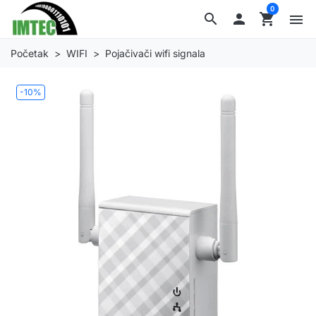
0
search

shopping_cart
menu
Početak
WIFI
Pojačivači wifi signala
-10%