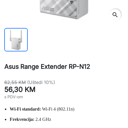
search
Asus Range Extender RP-N12
62,55 KM
(Uštedi 10%)
56,30 KM
s PDV-om
Wi-Fi standard:
Wi-Fi 4 (802.11n)
Frekvencija:
2.4 GHz