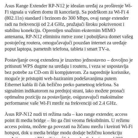
Asus Range Extender RP-N12 je idealan uređaj za proširenje Wi-
Fi signala u vašem domu ili kancelariji. Sa podrškom za Wi-Fi 4
(802.11n) standard i brzinom do 300 Mbps, ovaj range extender
radi na frekvenciji od 2.4 GHz, pružajući široku pokrivenost i
stabilnu konekciju. Opremljen snažnim eksternim MIMO
antenama, RP-N12 eliminira mrtve zone i poboljšava domet vašeg
postojećeg routera, omogućavajući pouzdan internet za uređaje
poput laptopa, pametnih telefona, tableta i smart TV-a.
Postavljanje ovog extendera je izuzetno jednostavno – dovoljno je
pritisnuti WPS dugme na uređaju i routeru, i veza se uspostavlja
bez potrebe za CD-om ili kompjuterom. Za naprednije korisnike,
moguće je pristupiti web-baziranim podešavanjima putem
Ethernet kabla ili čak bežično preko pametnog telefona. Sa
signalnim indikatorom na prednjoj strani, lako možete pronaći
optimalnu poziciju za postavljanje, osiguravajući maksimalne
performanse vaše Wi-Fi mreže na frekvenciji od 2.4 GHz.
Asus RP-N12 nudi tri režima rada – kao range extender, access
point ili media bridge – što ga čini veoma fleksibilnim. U režimu
access pointa, možete ga povezati na žičanu mrežu i kreirati Wi-Fi
hotspot, dok u media bridge modu dodaje bežičnu konekciju