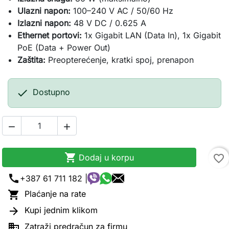
Ulazni napon:
100–240 V AC / 50/60 Hz
Izlazni napon:
48 V DC / 0.625 A
Ethernet portovi:
1x Gigabit LAN (Data In), 1x Gigabit
PoE (Data + Power Out)
Zaštita:
Preopterećenje, kratki spoj, prenapon

Dostupno



Dodaj u korpu
favorite_border
call
+387 61 711 182 |

Plaćanje na rate

Kupi jednim klikom

Zatraži predračun za firmu