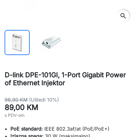
search
D-link DPE-101GI, 1-Port Gigabit Power
of Ethernet Injektor
98,90 KM
(Uštedi 10%)
89,00 KM
s PDV-om
PoE standard:
IEEE 802.3af/at (PoE/PoE+)
Izlazna snaga:
30 W (maksimalno)