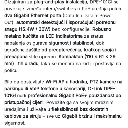
Dizajniran za 
plug-and-play instalaciju
, DPE-101GI se 
povezuje između rutera/switche-a i PoE uređaja putem 
dva Gigabit Ethernet porta
 (Data In i Data + Power 
Out), 
automatski detektujući i isporučujući potrebnu 
snagu (15.4W / 30W)
 bez konfiguracije. 
Robusno 
metalno kućište
 sa 
LED indikatorima
 za status 
napajanja osigurava 
sigurnost i stabilnost
, dok 
ugrađene 
zaštite od preopterećenja, kratkog spoja i 
prenapona
 štite opremu. 
Kompaktan (110 x 61 x 29 
mm)
 i 
tih u radu
, lako se montira na zid ili postavlja na 
policu.
Bilo da postavljate 
Wi-Fi AP u hodniku, PTZ kamere na 
parkingu ili VoIP telefone u kancelariji
, 
D-Link DPE-
101GI
 nudi 
profesionalnu Gigabit PoE+ pouzdanost po 
pristupačnoj cijeni
. Povežite ga sa svojim mrežnim 
uređajima i uživajte u 
fleksibilnosti bez dodatnih 
kablova za struju
 – sve uz 
Gigabit brzinu i maksimalnu 
sigurnost
.