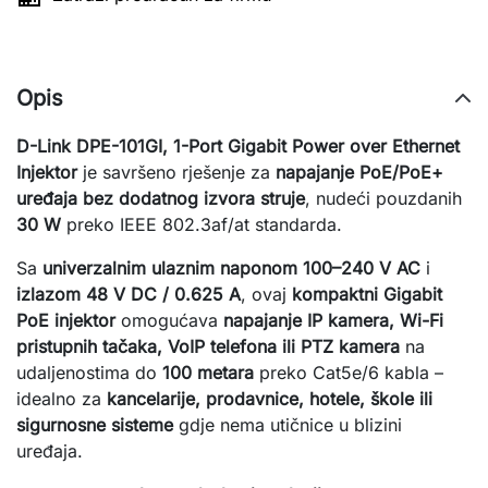
Opis
D-Link DPE-101GI, 1-Port Gigabit Power over Ethernet 
Injektor
 je savršeno rješenje za 
napajanje PoE/PoE+ 
uređaja bez dodatnog izvora struje
, nudeći pouzdanih 
30 W
 preko IEEE 802.3af/at standarda.
Sa 
univerzalnim ulaznim naponom 100–240 V AC
 i 
izlazom 48 V DC / 0.625 A
, ovaj 
kompaktni Gigabit 
PoE injektor
 omogućava 
napajanje IP kamera, Wi-Fi 
pristupnih tačaka, VoIP telefona ili PTZ kamera
 na 
udaljenostima do 
100 metara
 preko Cat5e/6 kabla – 
idealno za 
kancelarije, prodavnice, hotele, škole ili 
sigurnosne sisteme
 gdje nema utičnice u blizini 
uređaja.