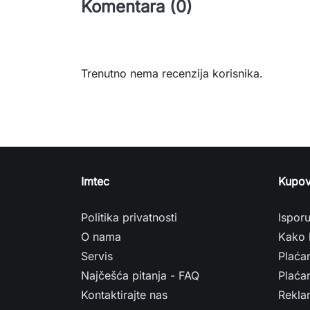
Komentara (0)
Trenutno nema recenzija korisnika.
Imtec
Kupov
Politika privatnosti
Ispor
O nama
Kako 
Servis
Plaća
Najčešća pitanja - FAQ
Plaćan
Kontaktirajte nas
Rekla