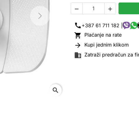


Next
call
+387 61 711 182 |

Plaćanje na rate

Kupi jednim klikom

Zatraži predračun za f
search