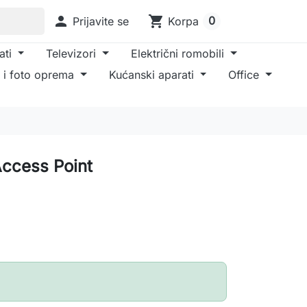

shopping_cart
0
Prijavite se
Korpa
ati
Televizori
Električni romobili
 i foto oprema
Kućanski aparati
Office
ccess Point