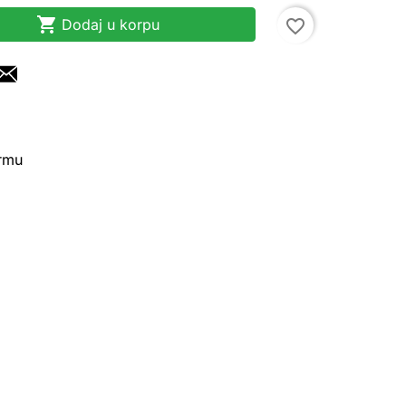

Dodaj u korpu
favorite_border
irmu