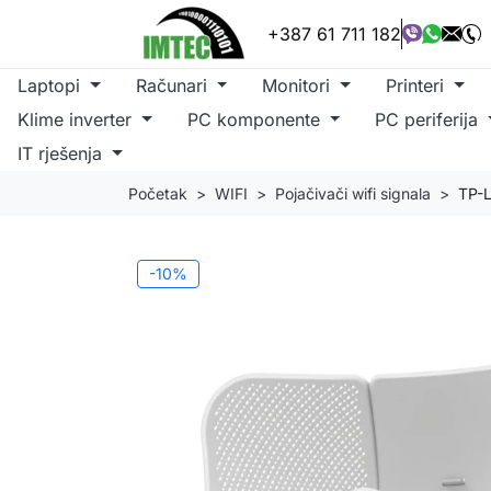
+387 61 711 182
Laptopi
Računari
Monitori
Printeri
Klime inverter
PC komponente
PC periferija
IT rješenja
Početak
WIFI
Pojačivači wifi signala
TP-L
-10%