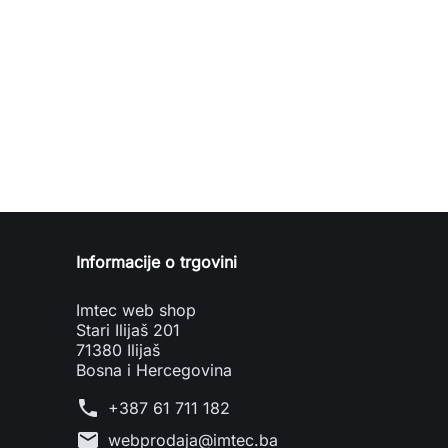
Informacije o trgovini
Imtec web shop
Stari Ilijaš 201
71380 Ilijaš
Bosna i Hercegovina
phone
+387 61 711 182
mail
webprodaja@imtec.ba