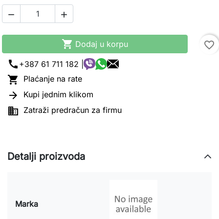



Dodaj u korpu
favorite_border
call
+387 61 711 182 |

Plaćanje na rate

Kupi jednim klikom

Zatraži predračun za firmu
Detalji proizvoda
Marka