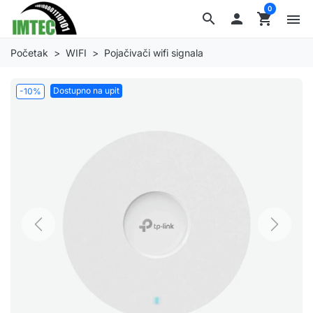
0
search

shopping_cart
menu
Početak
WIFI
Pojačivači wifi signala
Dostupno na upit
-10%
Previous
Next