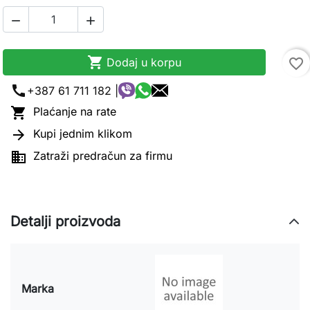



Dodaj u korpu
favorite_border
call
+387 61 711 182 |

Plaćanje na rate

Kupi jednim klikom

Zatraži predračun za firmu
Detalji proizvoda
Marka