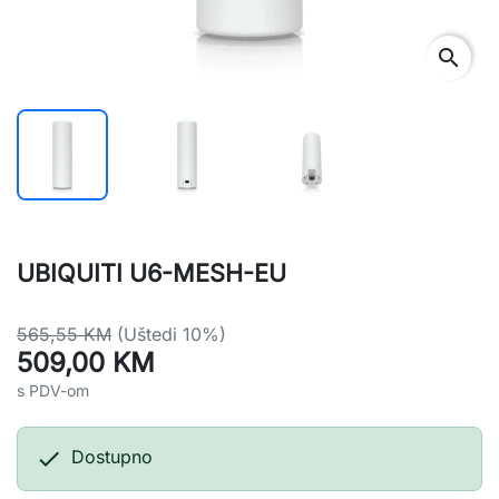
search
UBIQUITI U6-MESH-EU
565,55 KM
(Uštedi 10%)
509,00 KM
s PDV-om

Dostupno