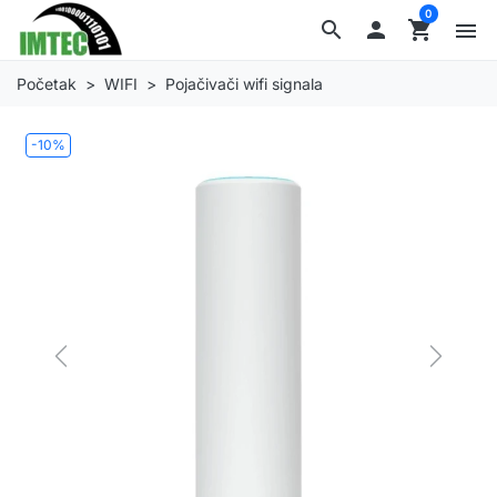
0
search

shopping_cart
menu
Početak
WIFI
Pojačivači wifi signala
-10%
Previous
Next