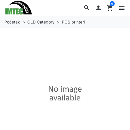
0
search

shopping_cart
menu
Početak
OLD Category
POS printeri