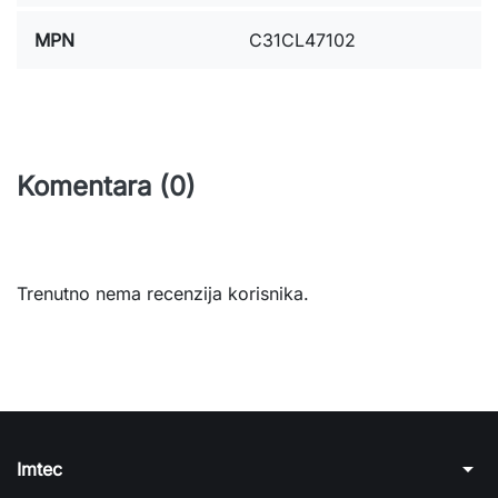
MPN
C31CL47102
Komentara (0)
Trenutno nema recenzija korisnika.
arrow_drop_down
Imtec