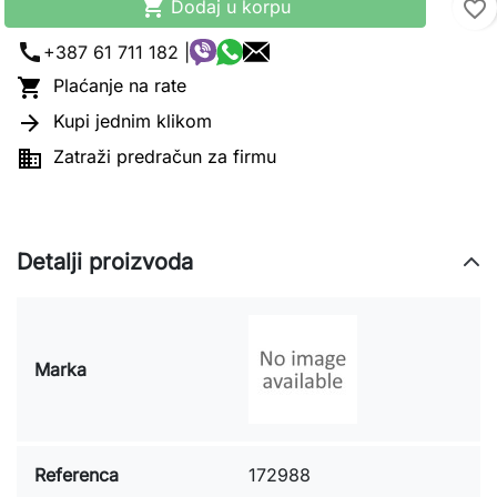

Dodaj u korpu
favorite_border
call
+387 61 711 182 |

Plaćanje na rate

Kupi jednim klikom

Zatraži predračun za firmu
Detalji proizvoda
Marka
Referenca
172988