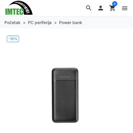
0
search

shopping_cart
menu
Početak
PC periferija
Power bank
-10%