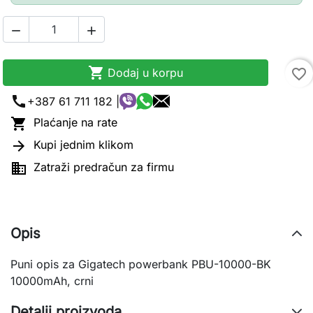



Dodaj u korpu
favorite_border
call
+387 61 711 182 |

Plaćanje na rate

Kupi jednim klikom

Zatraži predračun za firmu
Opis
Puni opis za Gigatech powerbank PBU-10000-BK
10000mAh, crni
Detalji proizvoda