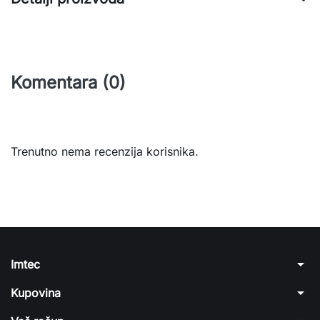
Komentara (0)
Trenutno nema recenzija korisnika.
arrow_drop_down
Imtec
arrow_drop_down
Kupovina