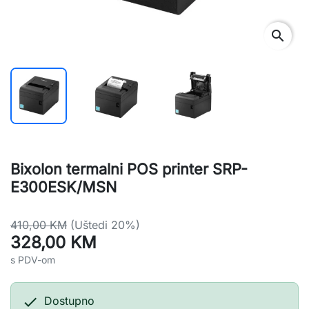
search
Bixolon termalni POS printer SRP-
E300ESK/MSN
410,00 KM
(Uštedi 20%)
328,00 KM
s PDV-om

Dostupno