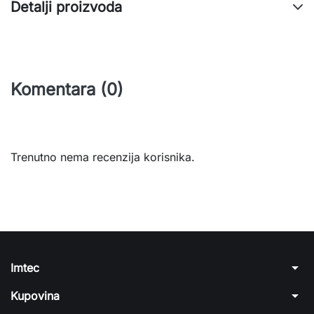
Detalji proizvoda
Komentara (0)
Trenutno nema recenzija korisnika.
arrow_drop_down
Imtec
arrow_drop_down
Kupovina