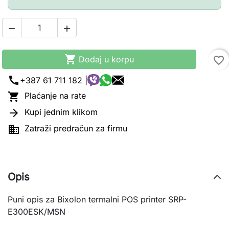



Dodaj u korpu
favorite_border
call
+387 61 711 182 |

Plaćanje na rate

Kupi jednim klikom

Zatraži predračun za firmu
Opis
Puni opis za Bixolon termalni POS printer SRP-
E300ESK/MSN