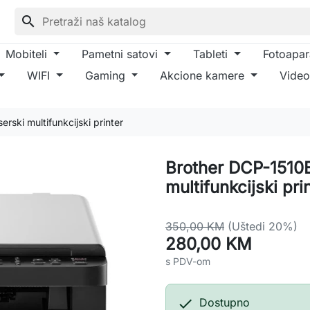
search
Mobiteli
Pametni satovi
Tableti
Fotoapar
WIFI
Gaming
Akcione kamere
Video
rski multifunkcijski printer
Brother DCP-1510E
multifunkcijski pri
350,00 KM
(Uštedi 20%)
280,00 KM
s PDV-om

Dostupno