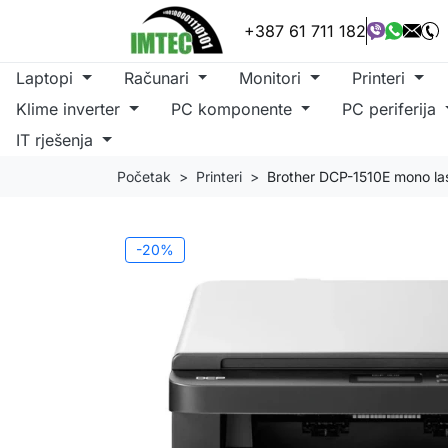
+387 61 711 182
Laptopi
Računari
Monitori
Printeri
Klime inverter
PC komponente
PC periferija
IT rješenja
Početak
Printeri
Brother DCP-1510E mono lase
-20%