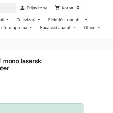

shopping_cart
0
Prijavite se
Korpa
ati
Televizori
Električni romobili
 i foto oprema
Kućanski aparati
Office
 mono laserski
nter