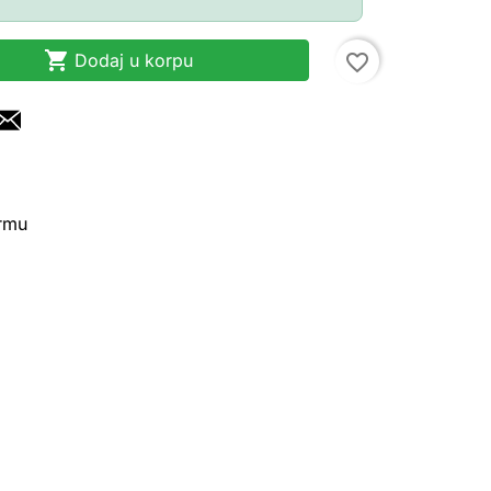

Dodaj u korpu
favorite_border
irmu