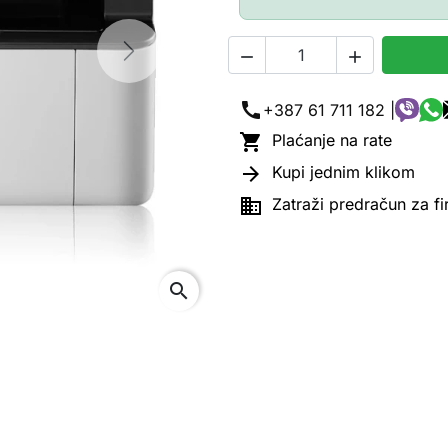


Next
call
+387 61 711 182 |

Plaćanje na rate

Kupi jednim klikom

Zatraži predračun za f
search