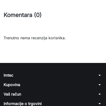
Komentara (0)
Trenutno nema recenzija korisnika.
arrow_drop_down
Imtec
arrow_drop_down
Kupovina
arrow_drop_down
Vaš račun
arrow_drop_down
Informacije o trgovini