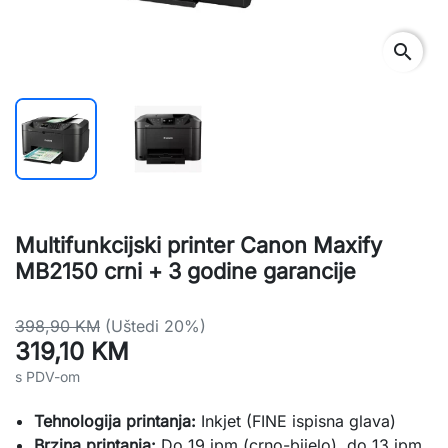
search
Multifunkcijski printer Canon Maxify
MB2150 crni + 3 godine garancije
398,90 KM
(Uštedi 20%)
319,10 KM
s PDV-om
Tehnologija printanja:
Inkjet (FINE ispisna glava)
Brzina printanja:
Do 19 ipm (crno-bijelo), do 13 ipm