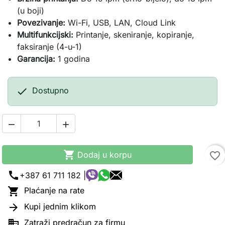
(u boji)
Povezivanje:
Wi-Fi, USB, LAN, Cloud Link
Multifunkcijski:
Printanje, skeniranje, kopiranje,
faksiranje (4-u-1)
Garancija:
1 godina

Dostupno



Dodaj u korpu
favorite_border
call
+387 61 711 182 |

Plaćanje na rate

Kupi jednim klikom

Zatraži predračun za firmu