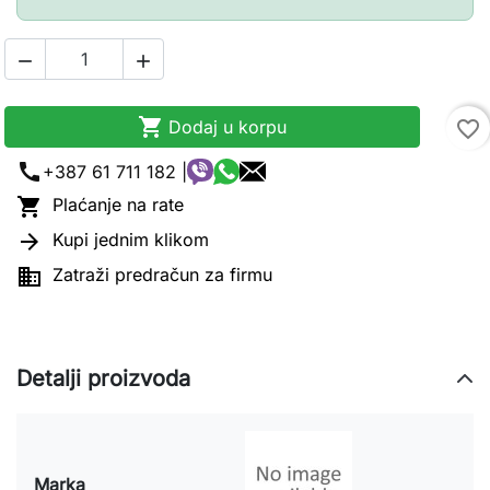



Dodaj u korpu
favorite_border
call
+387 61 711 182 |

Plaćanje na rate

Kupi jednim klikom

Zatraži predračun za firmu
Detalji proizvoda
Marka