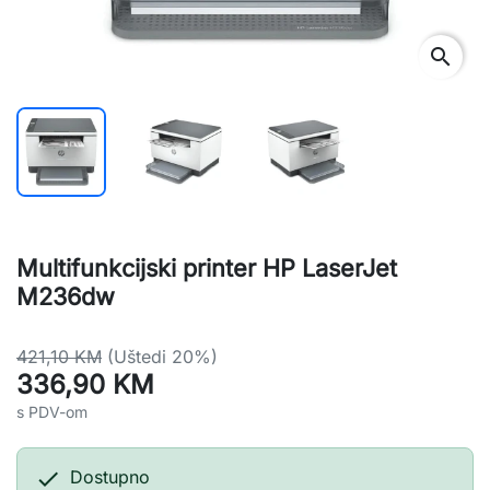
search
Multifunkcijski printer HP LaserJet
M236dw
421,10 KM
(Uštedi 20%)
336,90 KM
s PDV-om

Dostupno