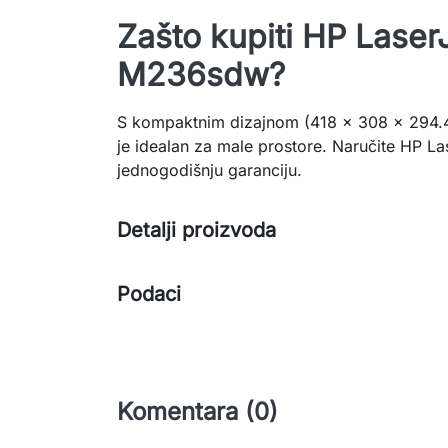
Zašto kupiti HP Laser
M236sdw?
S kompaktnim dizajnom (418 x 308 x 294.4 
je idealan za male prostore. Naručite HP 
jednogodišnju garanciju.
Detalji proizvoda
Podaci
Komentara (0)