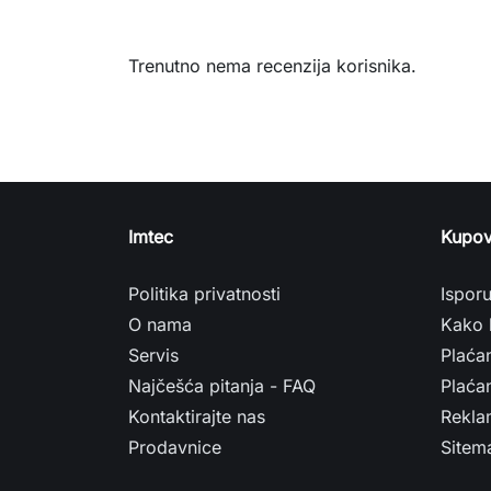
Trenutno nema recenzija korisnika.
Imtec
Kupov
Politika privatnosti
Ispor
O nama
Kako 
Servis
Plaća
Najčešća pitanja - FAQ
Plaćan
Kontaktirajte nas
Rekla
Prodavnice
Sitem