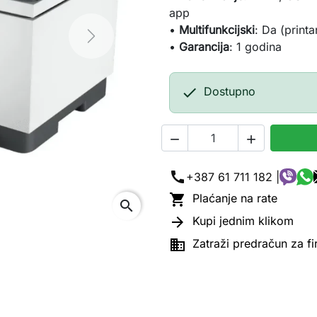
app
•
Multifunkcijski
: Da (printa
Next
•
Garancija
: 1 godina

Dostupno


call
+387 61 711 182 |

Plaćanje na rate
search

Kupi jednim klikom

Zatraži predračun za f