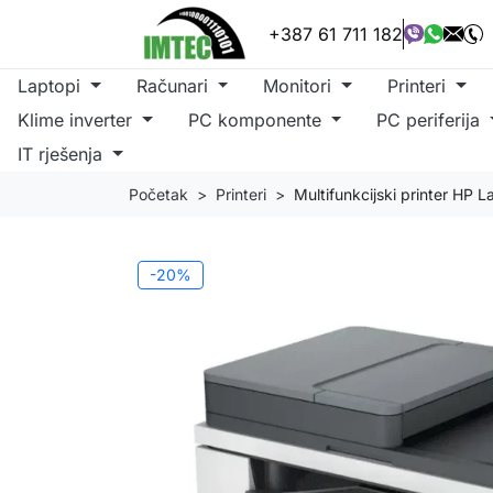
+387 61 711 182
Laptopi
Računari
Monitori
Printeri
Klime inverter
PC komponente
PC periferija
IT rješenja
Početak
Printeri
Multifunkcijski printer HP
-20%