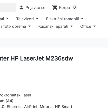

shopping_cart
0
Prijavite se
Korpa
ati
Televizori
Električni romobili
 i foto oprema
Kućanski aparati
Office
rinter HP LaserJet M236sdw
nokromatski laser
pm (A4)
2.0, Ethernet, AirPrint, Mopria, HP Smart