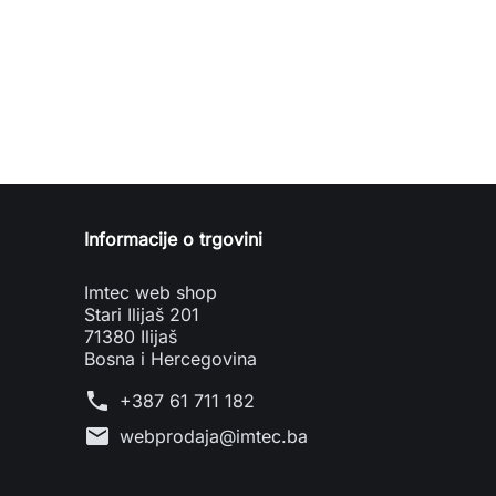
Informacije o trgovini
Imtec web shop
Stari Ilijaš 201
71380 Ilijaš
Bosna i Hercegovina
phone
+387 61 711 182
mail
webprodaja@imtec.ba