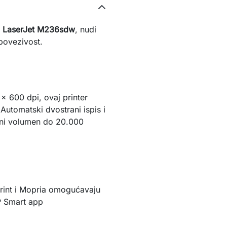
 LaserJet M236sdw
, nudi
povezivost.
 600 dpi, ovaj printer
Automatski dvostrani ispis i
čni volumen do 20.000
Print i Mopria omogućavaju
HP Smart app