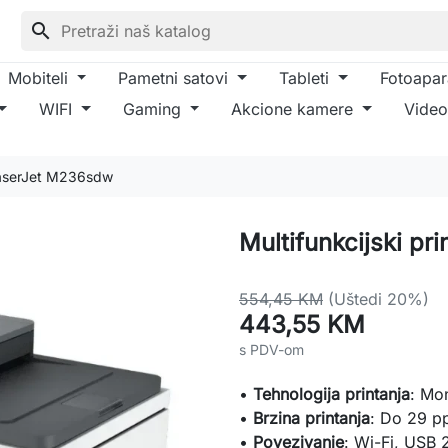
search
Mobiteli
Pametni satovi
Tableti
Fotoapar
WIFI
Gaming
Akcione kamere
Video
 LaserJet M236sdw
Multifunkcijski p
554,45 KM
(Uštedi 20%)
443,55 KM
s PDV-om
•
Tehnologija printanja
: Mo
•
Brzina printanja
: Do 29 p
•
Povezivanje
: Wi-Fi, USB 