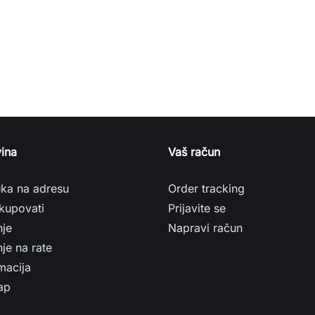
ina
Vaš račun
uka na adresu
Order tracking
kupovati
Prijavite se
nje
Napravi račun
je na rate
macija
ap