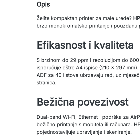
Opis
Želite kompaktan printer za male urede?
HP
brzo monokromatsko printanje i pouzdanu 
Efikasnost i kvaliteta
S brzinom do 29 ppm i rezolucijom do 600 x
isporučuje oštre A4 ispise (210 x 297 mm). 
ADF za 40 listova ubrzavaju rad, uz mjese
stranica.
Bežična povezivost
Dual-band Wi-Fi, Ethernet i podrška za Air
bežično printanje s mobitela ili računara. 
pojednostavljuje upravljanje i skeniranje.