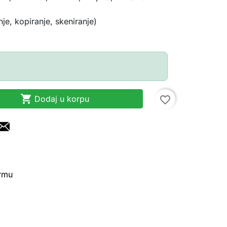
nje, kopiranje, skeniranje)

Dodaj u korpu
favorite_border
irmu