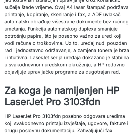
jednostavna instalacija i upravljanje kroz korisničko
sučelje štede vrijeme. Ovaj A4 laser štampač podržava
printanje, kopiranje, skeniranje i fax, a ADF uvlakač
automatski obrađuje višestrane dokumente bez ručnog
umetanja. Funkcija automatskog duplexa smanjuje
potrošnju papira, što je posebno važno za ured koji
vodi računa o troškovima. Uz to, uređaj nudi pouzdan
rad i jednostavno održavanje, a zamjena tonera je brza
i intuitivna. LaserJet serija uređaja dokazano je stabilna
u svakodnevnom uredskom okruženju, a HP redovno
objavljuje upravljačke programe za dugotrajan rad.
Za koga je namijenjen HP
LaserJet Pro 3103fdn
HP LaserJet Pro 3103fdn posebno odgovara uredima
koji svakodnevno printaju izvještaje, ugovore, fakture i
drugu poslovnu dokumentaciju. Zahvaljujući fax