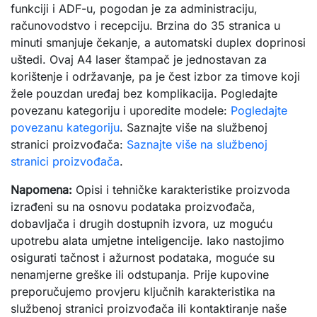
funkciji i ADF-u, pogodan je za administraciju,
računovodstvo i recepciju. Brzina do 35 stranica u
minuti smanjuje čekanje, a automatski duplex doprinosi
uštedi. Ovaj A4 laser štampač je jednostavan za
korištenje i održavanje, pa je čest izbor za timove koji
žele pouzdan uređaj bez komplikacija. Pogledajte
povezanu kategoriju i uporedite modele:
Pogledajte
povezanu kategoriju
. Saznajte više na službenoj
stranici proizvođača:
Saznajte više na službenoj
stranici proizvođača
.
Napomena:
Opisi i tehničke karakteristike proizvoda
izrađeni su na osnovu podataka proizvođača,
dobavljača i drugih dostupnih izvora, uz moguću
upotrebu alata umjetne inteligencije. Iako nastojimo
osigurati tačnost i ažurnost podataka, moguće su
nenamjerne greške ili odstupanja. Prije kupovine
preporučujemo provjeru ključnih karakteristika na
službenoj stranici proizvođača ili kontaktiranje naše