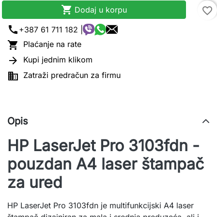

Dodaj u korpu
favorite_border
call
+387 61 711 182 |

Plaćanje na rate

Kupi jednim klikom

Zatraži predračun za firmu
Opis
HP LaserJet Pro 3103fdn -
pouzdan A4 laser štampač
za ured
HP LaserJet Pro 3103fdn je multifunkcijski A4 laser