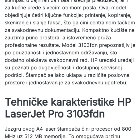
štampač dizajniran za mala i srednja preduzeća, ali i
za kućne urede s većim obimom posla. Ovaj model
objedinjuje četiri ključne funkcije: printanje, kopiranje,
skeniranje i slanje faksa, što ga čini centralnom tačkom
za svakodnevnu dokumentaciju. Kompaktno kućište ne
zauzima puno prostora, a istovremeno pruža
profesionalne rezultate. Model 3103fdn prepoznatljiv je
po pouzdanosti i jednostavnom održavanju, što
dodatno olakšava svakodnevni rad. HP uredski uređaji
su poznati po dugovječnosti i dostupnoj servisnoj
podršci. Štampač se lako uklapa u različite poslovne
prostore i jednostavan je za svakodnevnu upotrebu.
Tehničke karakteristike HP
LaserJet Pro 3103fdn
Jezgru ovog A4 laser štampača čini procesor od 800
MHz uz 512 MB memorije. To omogućava brzinu