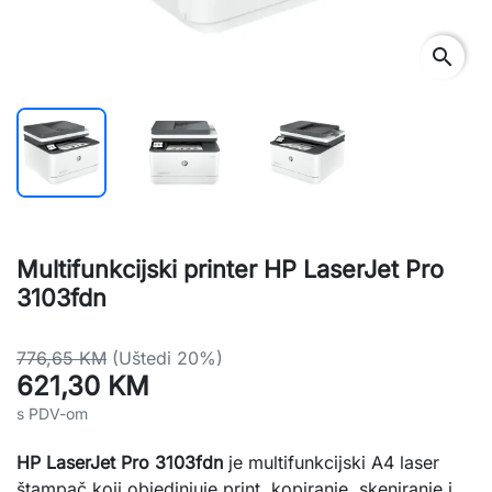
search
Multifunkcijski printer HP LaserJet Pro
3103fdn
776,65 KM
(Uštedi 20%)
621,30 KM
s PDV-om
HP LaserJet Pro 3103fdn
je multifunkcijski A4 laser
štampač koji objedinjuje print, kopiranje, skeniranje i