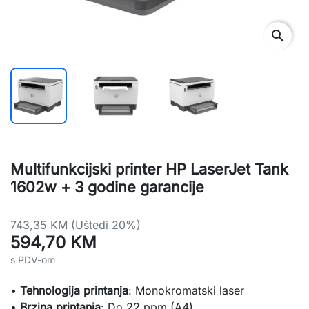
search
Multifunkcijski printer HP LaserJet Tank
1602w + 3 godine garancije
743,35 KM
(Uštedi 20%)
594,70 KM
s PDV-om
•
Tehnologija printanja
: Monokromatski laser
•
Brzina printanja
: Do 22 ppm (A4)