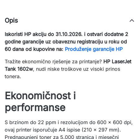
Opis
Iskoristi HP akciju do 31.10.2026. i ostvari dodatne 2
godine garancije uz obaveznu registraciju u roku od
60 dana od kupovine na:
Produženje garancije HP
Tražite ekonomično rješenje za printanje?
HP LaserJet
Tank 1602w
, nudi niske troškove uz visoki prinos
tonera.
Ekonomičnost i
performanse
S brzinom do 22 ppm i rezolucijom do 600 x 600 dpi,
ovaj printer isporučuje A4 ispise (210 x 297 mm).
Prednapunjeni toner za 5.000 stranica i mjesečni