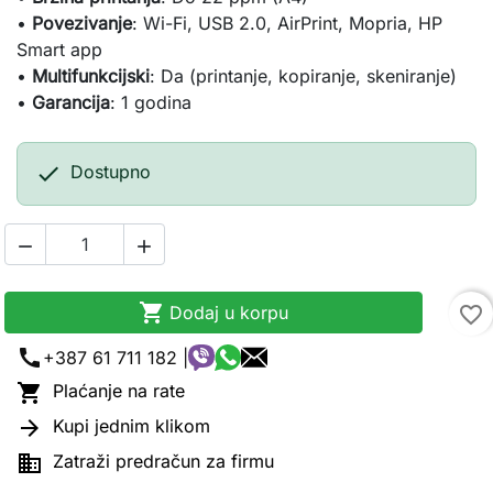
•
Povezivanje
: Wi-Fi, USB 2.0, AirPrint, Mopria, HP
Smart app
•
Multifunkcijski
: Da (printanje, kopiranje, skeniranje)
•
Garancija
: 1 godina

Dostupno



Dodaj u korpu
favorite_border
call
+387 61 711 182 |

Plaćanje na rate

Kupi jednim klikom

Zatraži predračun za firmu