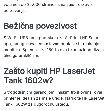
volumen do 25.000 stranica smanjuju troškove
održavanja.
Bežična povezivost
S Wi-Fi, USB-om i podrškom za AirPrint i HP Smart
app, omogućava jednostavno printanje i skeniranje s
mobitela. Spremnik za 150 listova i kompaktan dizajn
čine ga praktičnim.
Zašto kupiti HP LaserJet
Tank 1602w?
S trogodišnjom garancijom i niskim troškovima, ovaj
printer je idealan za male urede. Naručite HP LaserJet
Tank 1602W za dugoročnu uštedu.