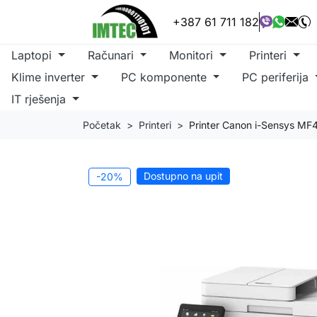
+387 61 711 182
Laptopi
Računari
Monitori
Printeri
Klime inverter
PC komponente
PC periferija
IT rješenja
Početak
Printeri
Printer Canon i-Sensys MF42
Dostupno na upit
-20%