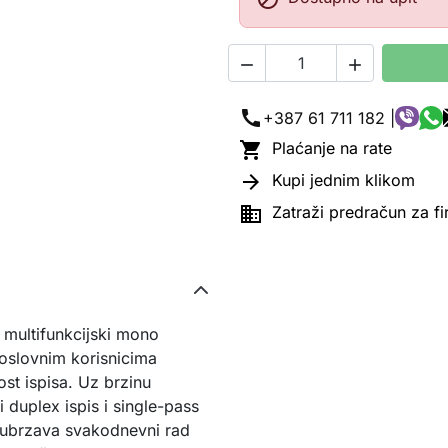


call
+387 61 711 182 |

Plaćanje na rate

Kupi jednim klikom

Zatraži predračun za f
multifunkcijski mono
poslovnim korisnicima
ost ispisa. Uz brzinu
i duplex ispis i single-pass
o ubrzava svakodnevni rad