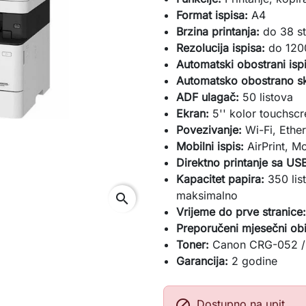
Format ispisa:
A4
Brzina printanja:
do 38 st
Rezolucija ispisa:
do 120
Automatski obostrani ispi
Automatsko obostrano sk
ADF ulagač:
50 listova
Ekran:
5'' kolor touchsc
Povezivanje:
Wi-Fi, Ethe
Mobilni ispis:
AirPrint, M
Direktno printanje sa US
Kapacitet papira:
350 lis
maksimalno
search
Vrijeme do prve stranice
Preporučeni mjesečni obi
Toner:
Canon CRG-052 
Garancija:
2 godine

Dostupno na upit