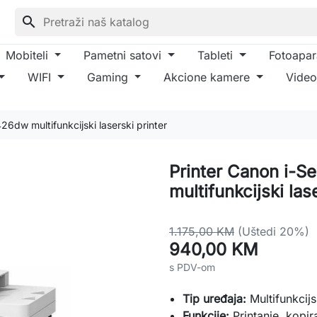
search
Mobiteli
Pametni satovi
Tableti
Fotoapar
WIFI
Gaming
Akcione kamere
Video
6dw multifunkcijski laserski printer
Printer Canon i-
multifunkcijski las
1.175,00 KM
(Uštedi 20%)
940,00 KM
s PDV-om
Tip uređaja:
Multifunkcijs
Funkcije:
Printanje, kopira