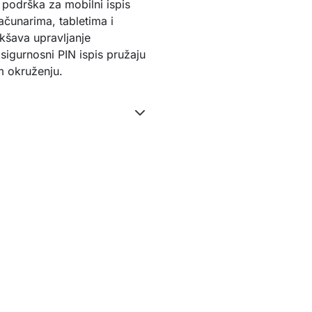
 podrška za mobilni ispis
čunarima, tabletima i
akšava upravljanje
sigurnosni PIN ispis pružaju
m okruženju.