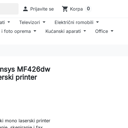

shopping_cart
0
Prijavite se
Korpa
ati
Televizori
Električni romobili
 i foto oprema
Kućanski aparati
Office
Sensys MF426dw
erski printer
ki mono laserski printer
nje, skeniranje i fax