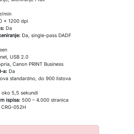
r/min
0 x 1200 dpi
s:
Da
eniranje:
Da, single-pass DADF
reen
rnet, USB 2.0
opria, Canon PRINT Business
B-a:
Da
tova standardno, do 900 listova
:
oko 5,5 sekundi
m ispisa:
500 – 4.000 stranica
/ CRG-052H