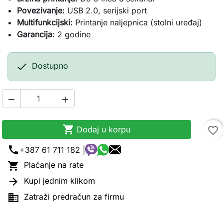
Povezivanje:
USB 2.0, serijski port
Multifunkcijski:
Printanje naljepnica (stolni uređaj)
Garancija:
2 godine

Dostupno



Dodaj u korpu
favorite_border
call
+387 61 711 182 |

Plaćanje na rate

Kupi jednim klikom

Zatraži predračun za firmu