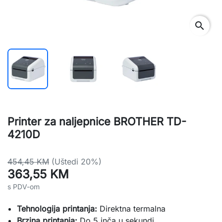
search
Printer za naljepnice BROTHER TD-
4210D
454,45 KM
(Uštedi 20%)
363,55 KM
s PDV-om
Tehnologija printanja:
Direktna termalna
Brzina printanja:
Do 5 inča u sekundi