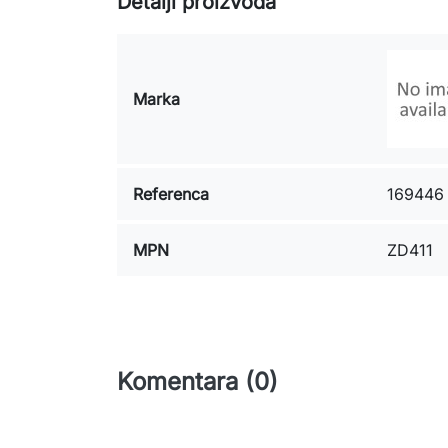
Detalji proizvoda
Marka
Referenca
169446
MPN
ZD411
Komentara (0)