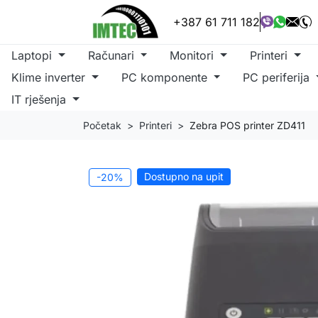
+387 61 711 182
Laptopi
Računari
Monitori
Printeri
Klime inverter
PC komponente
PC periferija
IT rješenja
Početak
Printeri
Zebra POS printer ZD411
Dostupno na upit
-20%