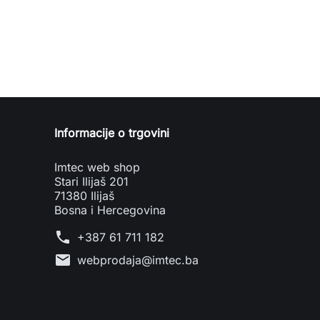
Informacije o trgovini
Imtec web shop
Stari Ilijaš 201
71380 Ilijaš
Bosna i Hercegovina
phone
+387 61 711 182
mail
webprodaja@imtec.ba