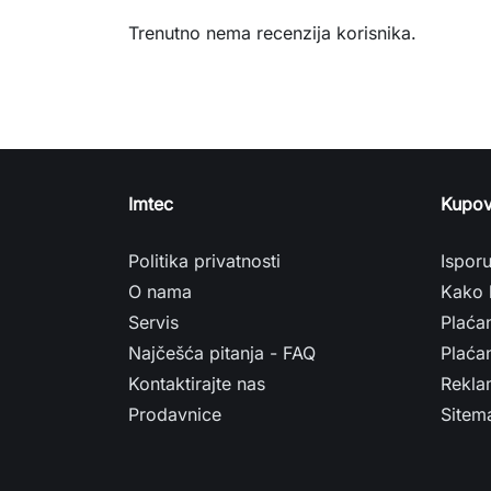
Trenutno nema recenzija korisnika.
Imtec
Kupov
Politika privatnosti
Ispor
O nama
Kako 
Servis
Plaća
Najčešća pitanja - FAQ
Plaćan
Kontaktirajte nas
Rekla
Prodavnice
Sitem