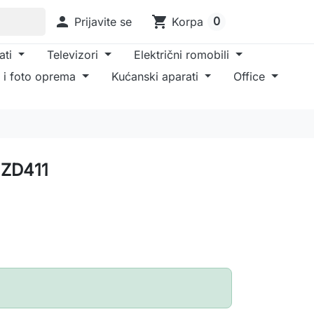

shopping_cart
0
Prijavite se
Korpa
ati
Televizori
Električni romobili
 i foto oprema
Kućanski aparati
Office
 ZD411