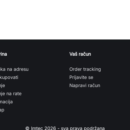
ina
Vaš račun
uka na adresu
Order tracking
kupovati
Prijavite se
nje
Napravi račun
je na rate
macija
ap
© Imtec 2026 - sva prava podržana