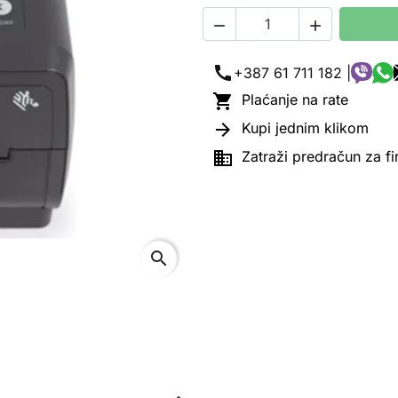


call
+387 61 711 182 |

Plaćanje na rate

Kupi jednim klikom

Zatraži predračun za f
search