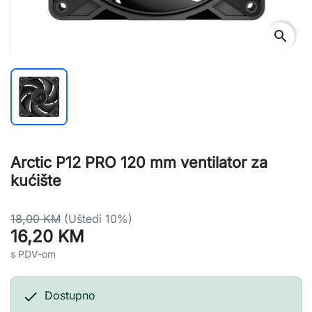
search
Arctic P12 PRO 120 mm ventilator za
kućište
18,00 KM
(Uštedi 10%)
16,20 KM
s PDV-om

Dostupno