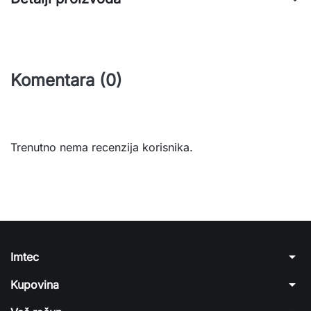
Komentara (0)
Trenutno nema recenzija korisnika.
arrow_drop_down
Imtec
arrow_drop_down
Kupovina