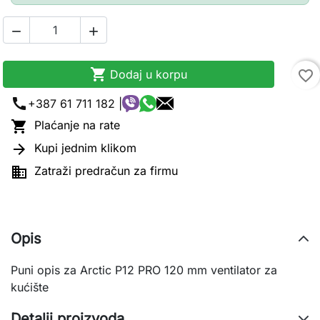



Dodaj u korpu
favorite_border
call
+387 61 711 182 |

Plaćanje na rate

Kupi jednim klikom

Zatraži predračun za firmu
Opis
Puni opis za Arctic P12 PRO 120 mm ventilator za
kućište
Detalji proizvoda