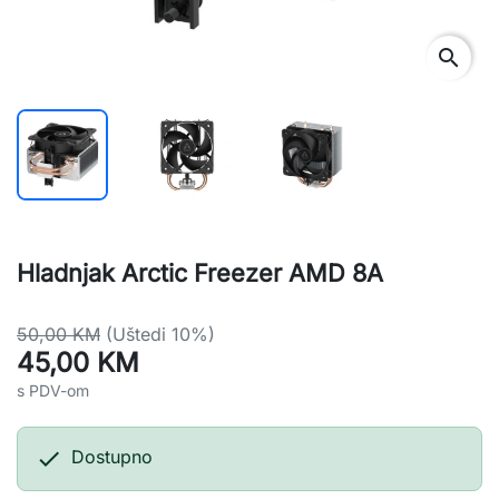
search
Hladnjak Arctic Freezer AMD 8A
50,00 KM
(Uštedi 10%)
45,00 KM
s PDV-om

Dostupno