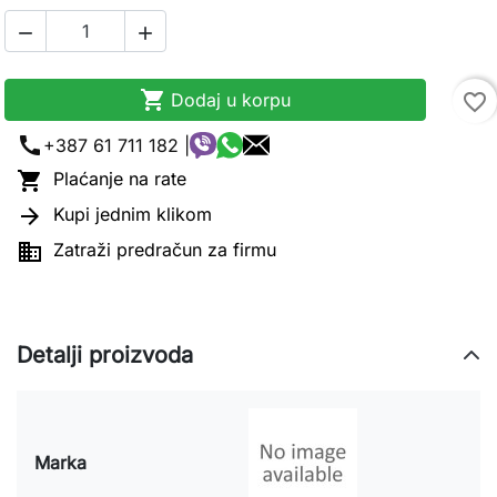



Dodaj u korpu
favorite_border
call
+387 61 711 182 |

Plaćanje na rate

Kupi jednim klikom

Zatraži predračun za firmu
Detalji proizvoda
Marka