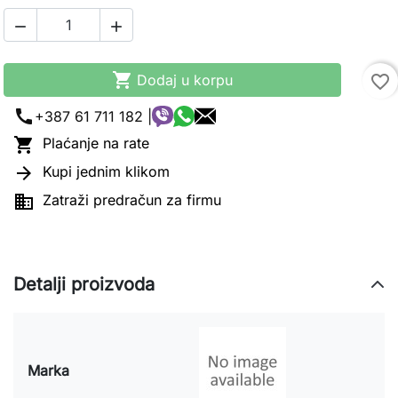



Dodaj u korpu
favorite_border
call
+387 61 711 182 |

Plaćanje na rate

Kupi jednim klikom

Zatraži predračun za firmu
Detalji proizvoda
Marka