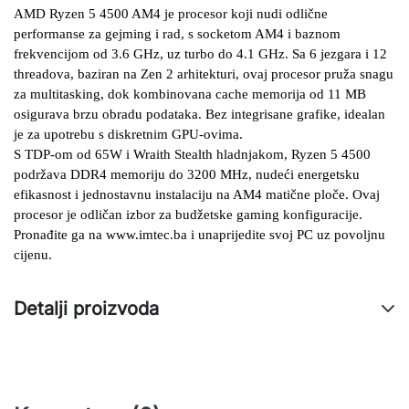
AMD Ryzen 5 4500 AM4 je procesor koji nudi odlične 
performanse za gejming i rad, s socketom AM4 i baznom 
frekvencijom od 3.6 GHz, uz turbo do 4.1 GHz. Sa 6 jezgara i 12 
threadova, baziran na Zen 2 arhitekturi, ovaj procesor pruža snagu 
za multitasking, dok kombinovana cache memorija od 11 MB 
osigurava brzu obradu podataka. Bez integrisane grafike, idealan 
je za upotrebu s diskretnim GPU-ovima.
S TDP-om od 65W i Wraith Stealth hladnjakom, Ryzen 5 4500 
podržava DDR4 memoriju do 3200 MHz, nudeći energetsku 
efikasnost i jednostavnu instalaciju na AM4 matične ploče. Ovaj 
procesor je odličan izbor za budžetske gaming konfiguracije. 
Pronađite ga na www.imtec.ba i unaprijedite svoj PC uz povoljnu 
cijenu.
Detalji proizvoda