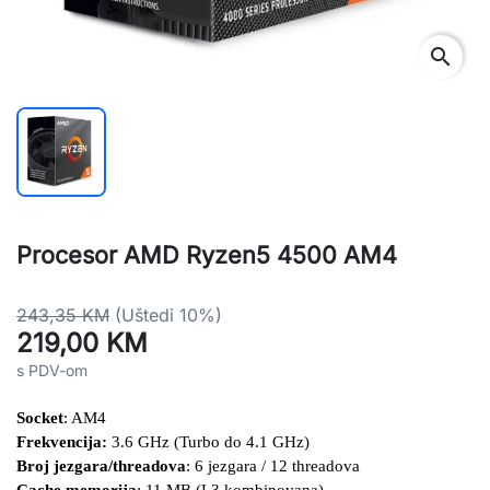
search
Procesor AMD Ryzen5 4500 AM4
243,35 KM
(Uštedi 10%)
219,00 KM
s PDV-om
Socket
: AM4
Frekvencija: 
3.6 GHz (Turbo do 4.1 GHz)
Broj jezgara/threadova
: 6 jezgara / 12 threadova