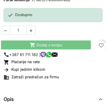
Cache memorija
: 11 MB (L3 kombinovana)

Dostupno



Dodaj u korpu
favorite_border
call
+387 61 711 182 |

Plaćanje na rate

Kupi jednim klikom

Zatraži predračun za firmu
Opis