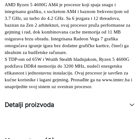
AMD Ryzen 5 4600G AM4 je procesor koji spaja snagu i 
integrisanu grafiku, s socketom AM4 i baznom frekvencijom od 
3.7 GHz, uz turbo do 4.2 GHz. Sa 6 jezgara i 12 threadova, 
baziran na Zen 2 arhitekturi, ovaj procesor pruža performanse za 
gejming i rad, dok kombinovana cache memorija od 11 MB 
osigurava brzu obradu. Integrisana Radeon Vega 7 grafika 
omogućava igranje igara bez dodatne grafičke kartice, čineći ga 
idealnim za budžetske računare.
S TDP-om od 65W i Wraith Stealth hladnjakom, Ryzen 5 4600G 
podržava DDR4 memoriju do 3200 MHz, nudeći energetsku 
efikasnost i jednostavnu instalaciju. Ovaj procesor je savršen za 
kućne korisnike i lagani gejming. Pronađite ga na www.imtec.ba i 
unaprijedite svoj sistem uz svestran procesor.
Detalji proizvoda