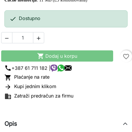
Cache memorija
: 11 MB (L3 kombinovana)

Dostupno



Dodaj u korpu
favorite_border
call
+387 61 711 182 |

Plaćanje na rate

Kupi jednim klikom

Zatraži predračun za firmu
Opis