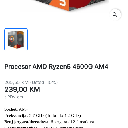
search
Procesor AMD Ryzen5 4600G AM4
265,55 KM
(Uštedi 10%)
239,00 KM
s PDV-om
Socket:
 AM4
Frekvencija:
 3.7 GHz (Turbo do 4.2 GHz)
Broj jezgara/threadova
: 6 jezgara / 12 threadova