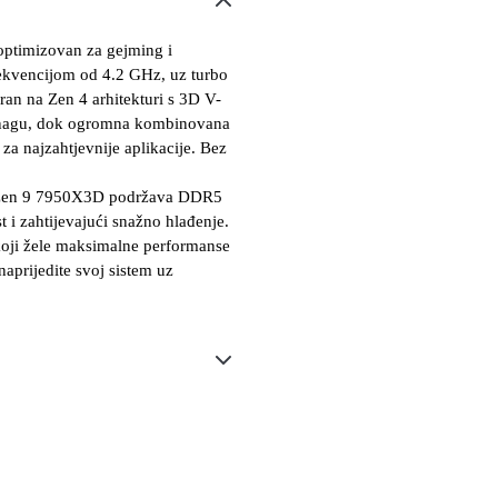
timizovan za gejming i 
kvencijom od 4.2 GHz, uz turbo 
ran na Zen 4 arhitekturi s 3D V-
snagu, dok ogromna kombinovana 
 najzahtjevnije aplikacije. Bez 
.
yzen 9 7950X3D podržava DDR5 
 zahtijevajući snažno hlađenje. 
koji žele maksimalne performanse 
prijedite svoj sistem uz 