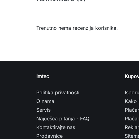
Trenutno nema recenzija korisnika.
Imtec
Kupov
Politika privatnosti
Ispor
O nama
Kako 
Servis
Plaća
Najčešća pitanja - FAQ
Plaćan
Kontaktirajte nas
Rekla
Prodavnice
Sitem