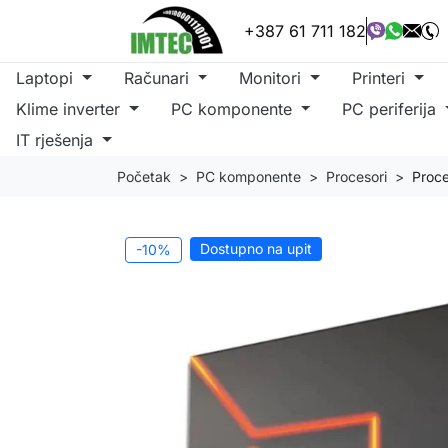
+387 61 711 182
Laptopi
Računari
Monitori
Printeri
Klime inverter
PC komponente
PC periferija
IT rješenja
Početak
PC komponente
Procesori
Proc
Dostupno na upit
-10%