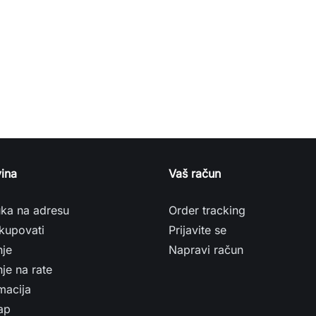
ina
Vaš račun
uka na adresu
Order tracking
kupovati
Prijavite se
nje
Napravi račun
je na rate
macija
ap