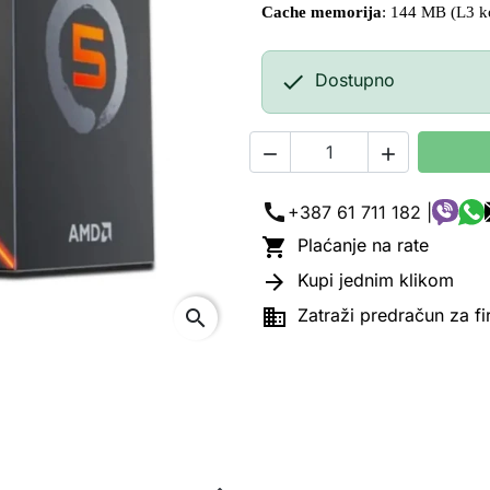
Cache memorija
: 144 MB (L3 

Dostupno


call
+387 61 711 182 |

Plaćanje na rate

Kupi jednim klikom

Zatraži predračun za f
search