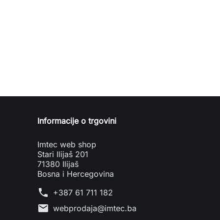
Informacije o trgovini
Imtec web shop
Stari Ilijaš 201
71380 Ilijaš
Bosna i Hercegovina
phone
+387 61 711 182
mail
webprodaja@imtec.ba