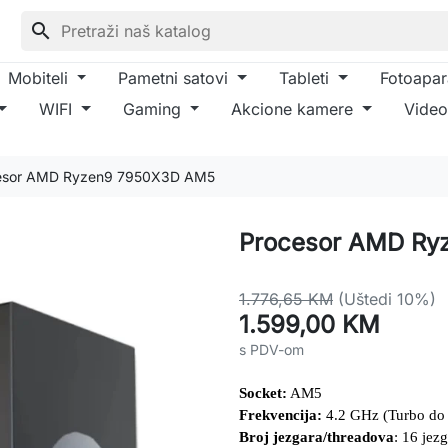
search
Mobiteli
Pametni satovi
Tableti
Fotoapar
WIFI
Gaming
Akcione kamere
Video
esor AMD Ryzen9 7950X3D AM5
Procesor AMD Ry
1.776,65 KM
(Uštedi 10%)
1.599,00 KM
s PDV-om
Socket:
 AM5
Frekvencija:
 4.2 GHz (Turbo do
Broj jezgara/threadova
: 16 jez