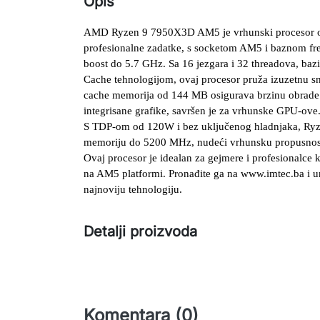
Opis
AMD Ryzen 9 7950X3D AM5 je vrhunski procesor op
profesionalne zadatke, s socketom AM5 i baznom fre
boost do 5.7 GHz. Sa 16 jezgara i 32 threadova, bazi
Cache tehnologijom, ovaj procesor pruža izuzetnu 
cache memorija od 144 MB osigurava brzinu obrade za
integrisane grafike, savršen je za vrhunske GPU-ove
S TDP-om od 120W i bez uključenog hladnjaka, R
memoriju do 5200 MHz, nudeći vrhunsku propusnost i
Ovaj procesor je idealan za gejmere i profesionalce 
na AM5 platformi. Pronađite ga na www.imtec.ba i una
najnoviju tehnologiju.
Detalji proizvoda
Komentara (0)