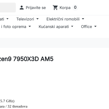

shopping_cart
0
Prijavite se
Korpa
ati
Televizori
Električni romobili
 i foto oprema
Kućanski aparati
Office
zen9 7950X3D AM5
 5.7 GHz)
gara / 32 threadova