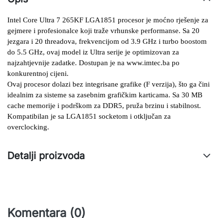
Intel Core Ultra 7 265KF LGA1851 procesor je moćno rješenje za 
gejmere i profesionalce koji traže vrhunske performanse. Sa 20 
jezgara i 20 threadova, frekvencijom od 3.9 GHz i turbo boostom 
do 5.5 GHz, ovaj model iz Ultra serije je optimizovan za 
najzahtjevnije zadatke. Dostupan je na www.imtec.ba po 
konkurentnoj cijeni.
Ovaj procesor dolazi bez integrisane grafike (F verzija), što ga čini 
idealnim za sisteme sa zasebnim grafičkim karticama. Sa 30 MB 
cache memorije i podrškom za DDR5, pruža brzinu i stabilnost. 
Kompatibilan je sa LGA1851 socketom i otključan za 
overclocking.
Detalji proizvoda
Komentara (0)