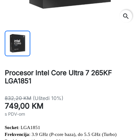
search
Procesor Intel Core Ultra 7 265KF
LGA1851
832,20 KM
(Uštedi 10%)
749,00 KM
s PDV-om
Socket
: LGA1851
Frekvencija
: 3.9 GHz (P-core baza), do 5.5 GHz (Turbo)