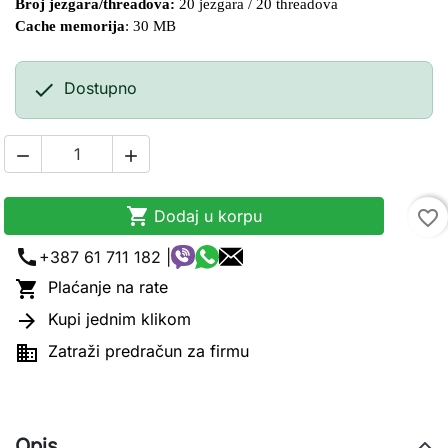
Broj jezgara/threadova:
 20 jezgara / 20 threadova
Cache memorija
: 30 MB

Dostupno



Dodaj u korpu
favorite_border
call
+387 61 711 182 |

Plaćanje na rate

Kupi jednim klikom

Zatraži predračun za firmu
Opis