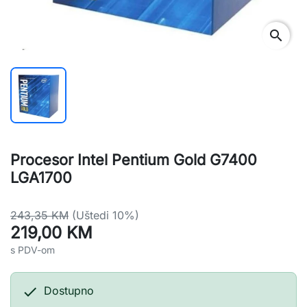
search
Procesor Intel Pentium Gold G7400
LGA1700
243,35 KM
(Uštedi 10%)
219,00 KM
s PDV-om

Dostupno