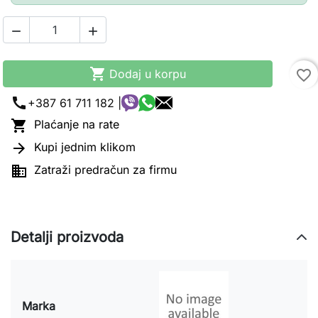



Dodaj u korpu
favorite_border
call
+387 61 711 182 |

Plaćanje na rate

Kupi jednim klikom

Zatraži predračun za firmu
Detalji proizvoda
Marka