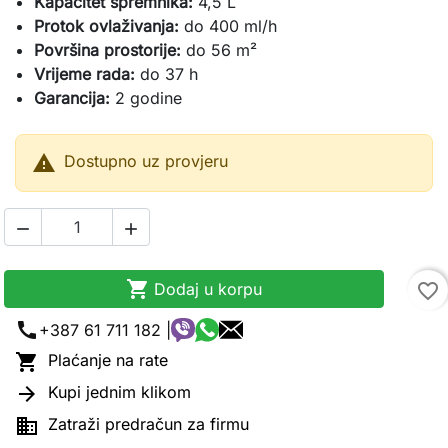
Kapacitet spremnika:
4,5 L
Protok ovlaživanja:
do 400 ml/h
Površina prostorije:
do 56 m²
Vrijeme rada:
do 37 h
Garancija:
2 godine

Dostupno uz provjeru



Dodaj u korpu
favorite_border
call
+387 61 711 182 |

Plaćanje na rate

Kupi jednim klikom

Zatraži predračun za firmu