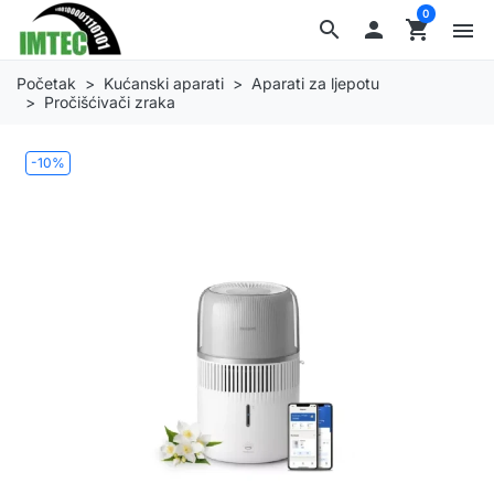
0
search

shopping_cart
menu
Početak
Kućanski aparati
Aparati za ljepotu
Pročišćivači zraka
-10%