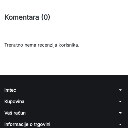
Komentara (0)
Trenutno nema recenzija korisnika.
arrow_drop_down
Imtec
arrow_drop_down
Kupovina
arrow_drop_down
Vaš račun
arrow_drop_down
Informacije o trgovini