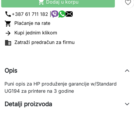

Dodaj u korpu
favorite_border
call
+387 61 711 182 |

Plaćanje na rate

Kupi jednim klikom

Zatraži predračun za firmu
Opis
Puni opis za HP produženje garancije w/Standard
UG194 za printere na 3 godine
Detalji proizvoda