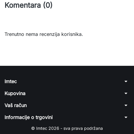
Komentara (0)
Trenutno nema recenzija korisnika.
arrow_drop_down
Imtec
arrow_drop_down
Kupovina
arrow_drop_down
Vaš račun
arrow_drop_down
Informacije o trgovini
© Imtec 2026 - sva prava podržana