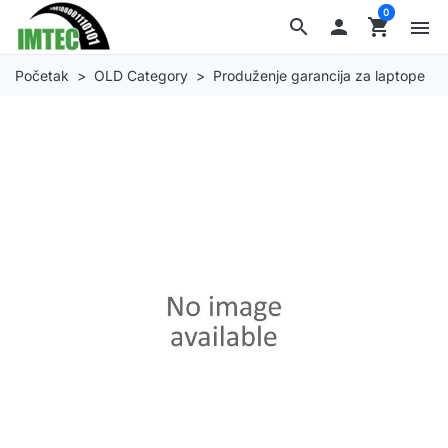
0
search

shopping_cart
menu
Početak
OLD Category
Produženje garancija za laptope