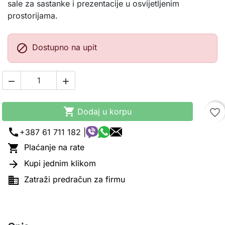
sale za sastanke i prezentacije u osvijetljenim
prostorijama.

Dostupno na upit



Dodaj u korpu
favorite_border
call
+387 61 711 182 |

Plaćanje na rate

Kupi jednim klikom

Zatraži predračun za firmu