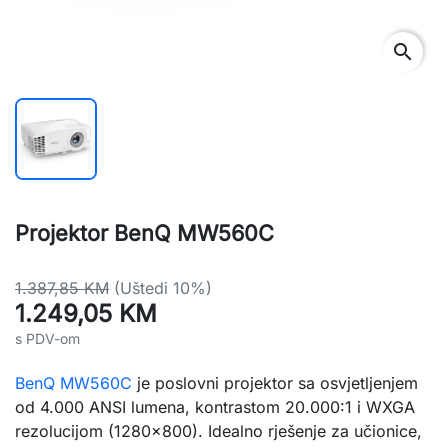
search
Projektor BenQ MW560C
1.387,85 KM
(Uštedi 10%)
1.249,05 KM
s PDV-om
BenQ MW560C
je poslovni projektor sa osvjetljenjem
od 4.000 ANSI lumena, kontrastom 20.000:1 i WXGA
rezolucijom (1280×800). Idealno rješenje za učionice,