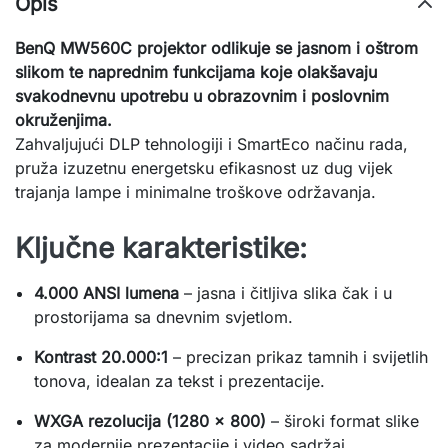
Opis
BenQ MW560C projektor odlikuje se jasnom i oštrom
slikom te naprednim funkcijama koje olakšavaju
svakodnevnu upotrebu u obrazovnim i poslovnim
okruženjima.
Zahvaljujući DLP tehnologiji i SmartEco načinu rada,
pruža izuzetnu energetsku efikasnost uz dug vijek
trajanja lampe i minimalne troškove održavanja.
Ključne karakteristike:
4.000 ANSI lumena
– jasna i čitljiva slika čak i u
prostorijama sa dnevnim svjetlom.
Kontrast 20.000:1
– precizan prikaz tamnih i svijetlih
tonova, idealan za tekst i prezentacije.
WXGA rezolucija (1280 × 800)
– široki format slike
za modernije prezentacije i video sadržaj.