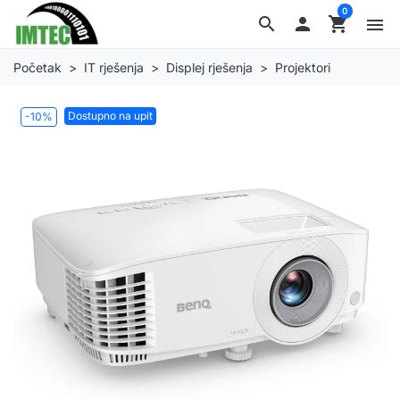
0
search

shopping_cart
menu
Početak
IT rješenja
Displej rješenja
Projektori
Dostupno na upit
-10%