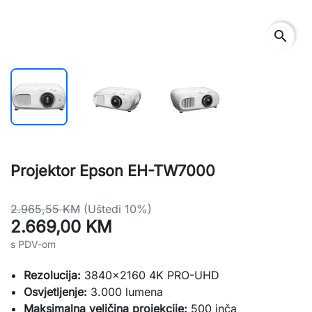
search
Projektor Epson EH-TW7000
2.965,55 KM
(Uštedi 10%)
2.669,00 KM
s PDV-om
Rezolucija:
3840x2160 4K PRO-UHD
Osvjetljenje:
3.000 lumena
Maksimalna veličina projekcije:
500 inča