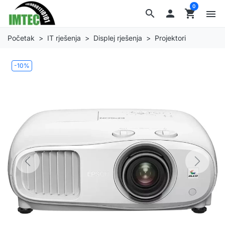
0
search

shopping_cart
menu
Početak
IT rješenja
Displej rješenja
Projektori
-10%
Previous
Next