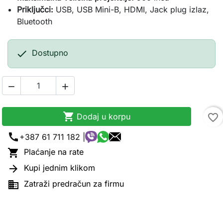
Priključci:
USB, USB Mini-B, HDMI, Jack plug izlaz,
Bluetooth

Dostupno



Dodaj u korpu
favorite_border
call
+387 61 711 182 |

Plaćanje na rate

Kupi jednim klikom

Zatraži predračun za firmu