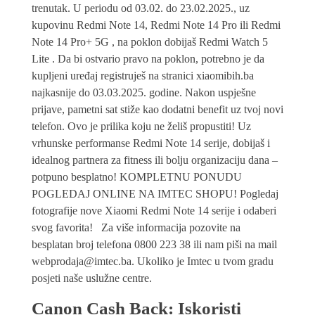
trenutak. U periodu od 03.02. do 23.02.2025., uz
kupovinu Redmi Note 14, Redmi Note 14 Pro ili Redmi
Note 14 Pro+ 5G , na poklon dobijaš Redmi Watch 5
Lite . Da bi ostvario pravo na poklon, potrebno je da
kupljeni uređaj registruješ na stranici xiaomibih.ba
najkasnije do 03.03.2025. godine. Nakon uspješne
prijave, pametni sat stiže kao dodatni benefit uz tvoj novi
telefon. Ovo je prilika koju ne želiš propustiti! Uz
vrhunske performanse Redmi Note 14 serije, dobijaš i
idealnog partnera za fitness ili bolju organizaciju dana –
potpuno besplatno! KOMPLETNU PONUDU
POGLEDAJ ONLINE NA IMTEC SHOPU! Pogledaj
fotografije nove Xiaomi Redmi Note 14 serije i odaberi
svog favorita! Za više informacija pozovite na
besplatan broj telefona 0800 223 38 ili nam piši na mail
webprodaja@imtec.ba. Ukoliko je Imtec u tvom gradu
posjeti naše uslužne centre.
Canon Cash Back: Iskoristi