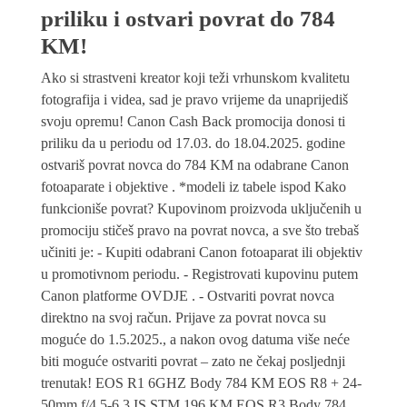
priliku i ostvari povrat do 784
KM!
Ako si strastveni kreator koji teži vrhunskom kvalitetu
fotografija i videa, sad je pravo vrijeme da unaprijediš
svoju opremu! Canon Cash Back promocija donosi ti
priliku da u periodu od 17.03. do 18.04.2025. godine
ostvariš povrat novca do 784 KM na odabrane Canon
fotoaparate i objektive . *modeli iz tabele ispod Kako
funkcioniše povrat? Kupovinom proizvoda uključenih u
promociju stičeš pravo na povrat novca, a sve što trebaš
učiniti je: - Kupiti odabrani Canon fotoaparat ili objektiv
u promotivnom periodu. - Registrovati kupovinu putem
Canon platforme OVDJE . - Ostvariti povrat novca
direktno na svoj račun. Prijave za povrat novca su
moguće do 1.5.2025., a nakon ovog datuma više neće
biti moguće ostvariti povrat – zato ne čekaj posljednji
trenutak! EOS R1 6GHZ Body 784 KM EOS R8 + 24-
50mm f/4.5-6.3 IS STM 196 KM EOS R3 Body 784