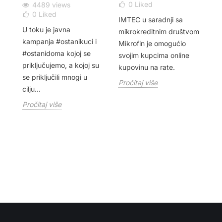
0
Liked
4489 views
0
Liked
IMTEC u saradnji sa
U 
i
U toku je javna
mikrokreditnim društvom
po
kampanja #ostanikuci i
Mikrofin je omogućio
st
#ostanidoma kojoj se
svojim kupcima online
zn
priključujemo, a kojoj su
kupovinu na rate.
us
se priključili mnogi u
po
Pročitaj više
cilju...
Pr
Pročitaj više