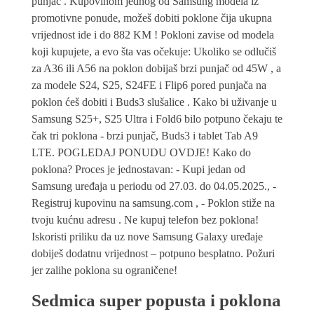
punjač . Kupovinom jednog od Samsung modela iz
promotivne ponude, možeš dobiti poklone čija ukupna
vrijednost ide i do 882 KM ! Pokloni zavise od modela
koji kupujete, a evo šta vas očekuje: Ukoliko se odlučiš
za A36 ili A56 na poklon dobijaš brzi punjač od 45W , a
za modele S24, S25, S24FE i Flip6 pored punjača na
poklon ćeš dobiti i Buds3 slušalice . Kako bi uživanje u
Samsung S25+, S25 Ultra i Fold6 bilo potpuno čekaju te
čak tri poklona - brzi punjač, Buds3 i tablet Tab A9
LTE. POGLEDAJ PONUDU OVDJE! Kako do
poklona? Proces je jednostavan: - Kupi jedan od
Samsung uređaja u periodu od 27.03. do 04.05.2025., -
Registruj kupovinu na samsung.com , - Poklon stiže na
tvoju kućnu adresu . Ne kupuj telefon bez poklona!
Iskoristi priliku da uz nove Samsung Galaxy uređaje
dobiješ dodatnu vrijednost – potpuno besplatno. Požuri
jer zalihe poklona su ograničene!
Sedmica super popusta i poklona