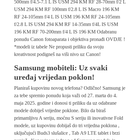
500mm f/4.5-7.1 L IS USM 294 KM RF 28-70mm f/2 L
USM 294 KM RF 100mm f/2.8 L IS Macro 196 KM
RF 24-105mm f/4 L IS USM 196 KM RF 24-105mm
f/2.8 L IS USM 294 KM RF 14-35mm f/4L IS USM
196 KM RF 70-200mm f/4 L IS 196 KM Odabranu
ponudu Canon fotoaparata i objektiva pronađi OVDJE !
*modeli iz tabele Ne propusti priliku da svoju
kreativnost podigneš na viši nivo uz Canon!
Samsung mobiteli: Uz svaki
uređaj vrijedan poklon!
Planiraš kupovinu novog telefona? Odlično! Samsung je
za tebe spremio ponudu koja važi od 27. marta do 4.
maja 2025. godine i donosi ti priliku da uz odabrane
modele dobiješ vrijedne poklone. Bilo da biraš
primamljivu A seriju, moćnu S seriju ili inovativne Fold
modele, uz kupovinu dobijaš do tri vrijedna poklona ,
uključujući Buds3 slušalice , Tab A9 LTE tablet i brzi