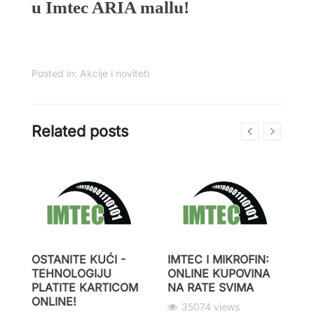
u Imtec ARIA mallu!
Posted in:
Akcije i noviteti
Related posts
OSTANITE KUĆI -
IMTEC I MIKROFIN:
W
TEHNOLOGIJU
ONLINE KUPOVINA
R
PLATITE KARTICOM
NA RATE SVIMA
P
ONLINE!
35074 views