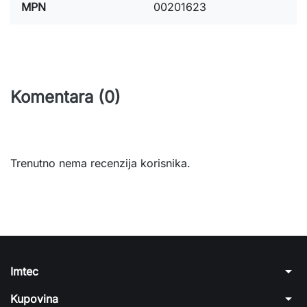
MPN
00201623
Komentara (0)
Trenutno nema recenzija korisnika.
arrow_drop_down
Imtec
arrow_drop_down
Kupovina