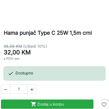
Hama punjač Type C 25W 1,5m crni
35,55 KM
(Uštedi 10%)
32,00 KM
s PDV-om

Dostupno



Dodaj u korpu
favorite_border