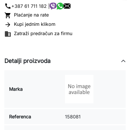
call
+387 61 711 182 |

Plaćanje na rate

Kupi jednim klikom

Zatraži predračun za firmu
Detalji proizvoda
Marka
Referenca
158081