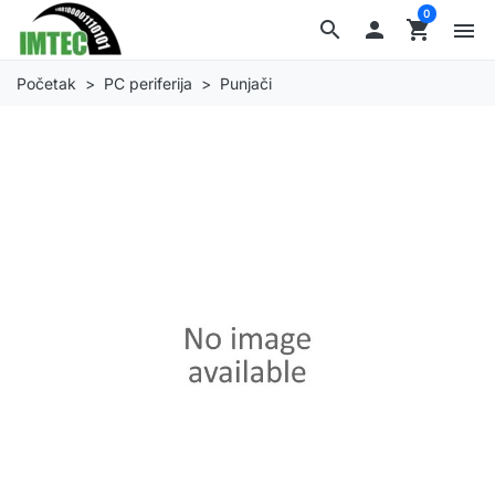
0
search

shopping_cart
menu
Početak
PC periferija
Punjači