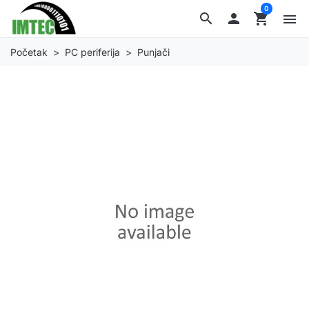
0
search

shopping_cart
menu
Početak
PC periferija
Punjači