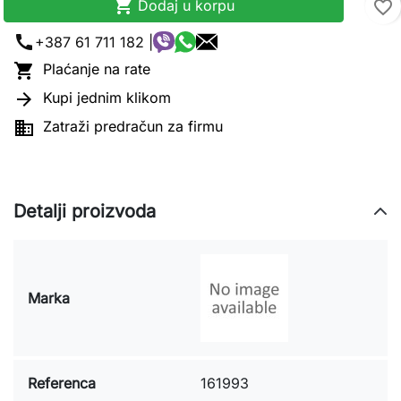

Dodaj u korpu
favorite_border
call
+387 61 711 182 |

Plaćanje na rate

Kupi jednim klikom

Zatraži predračun za firmu
Detalji proizvoda
Marka
Referenca
161993