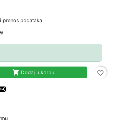
 i prenos podataka
0W

Dodaj u korpu
favorite_border
irmu