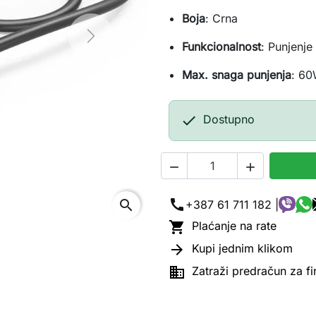
Boja
: Crna
Next
Funkcionalnost
: Punjenje
Max. snaga punjenja
: 6

Dostupno


call
search
+387 61 711 182 |

Plaćanje na rate

Kupi jednim klikom

Zatraži predračun za f