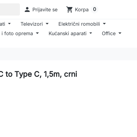

shopping_cart
0
Prijavite se
Korpa
ati
Televizori
Električni romobili
 i foto oprema
Kućanski aparati
Office
to Type C, 1,5m, crni