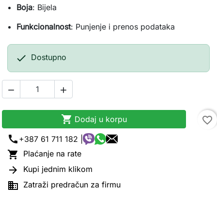
Boja
: Bijela
Funkcionalnost
: Punjenje i prenos podataka

Dostupno



Dodaj u korpu
favorite_border
call
+387 61 711 182 |

Plaćanje na rate

Kupi jednim klikom

Zatraži predračun za firmu