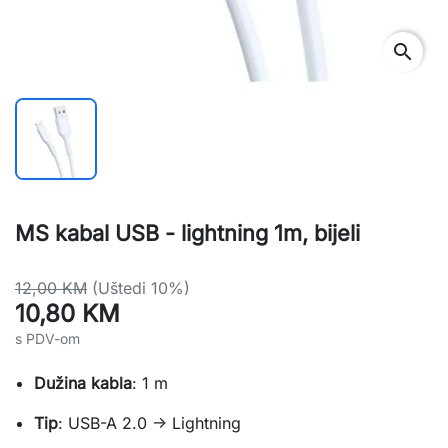
search
MS kabal USB - lightning 1m, bijeli
12,00 KM
(Uštedi 10%)
10,80 KM
s PDV-om
Dužina kabla
: 1 m
Tip
: USB-A 2.0 -> Lightning