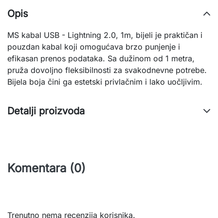
Opis
MS
kabal
USB
-
Lightning
2.0,
1m,
bijeli
je
praktičan
i
pouzdan
kabal
koji
omogućava
brzo
punjenje
i
efikasan
prenos
podataka.
Sa
dužinom
od
1
metra,
pruža
dovoljno
fleksibilnosti
za
svakodnevne
potrebe.
Bijela
boja
čini
ga
estetski
privlačnim
i
lako
uočljivim.
Detalji proizvoda
Komentara (0)
Trenutno nema recenzija korisnika.