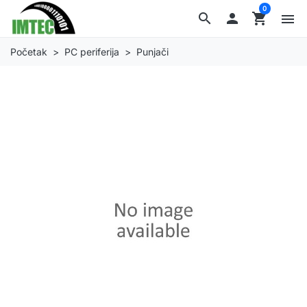
0
search

shopping_cart
menu
Početak
PC periferija
Punjači