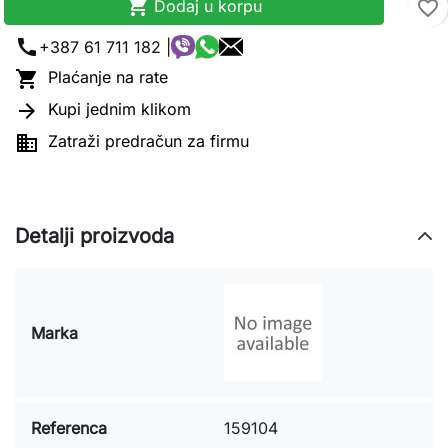

Dodaj u korpu
favorite_border
call
+387 61 711 182 |

Plaćanje na rate

Kupi jednim klikom

Zatraži predračun za firmu
Detalji proizvoda
Marka
Referenca
159104