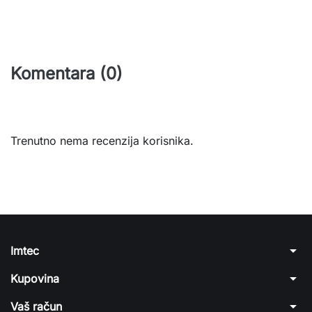
Komentara (0)
Trenutno nema recenzija korisnika.
arrow_drop_down
Imtec
arrow_drop_down
Kupovina
arrow_drop_down
Vaš račun