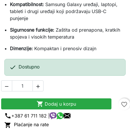
Kompatibilnost:
Samsung Galaxy uređaji, laptopi,
tableti i drugi uređaji koji podržavaju USB-C
punjenje
Sigurnosne funkcije:
Zaštita od prenapona, kratkih
spojeva i visokih temperatura
Dimenzije:
Kompaktan i prenosiv dizajn

Dostupno



Dodaj u korpu
favorite_border
call
+387 61 711 182 |

Plaćanje na rate