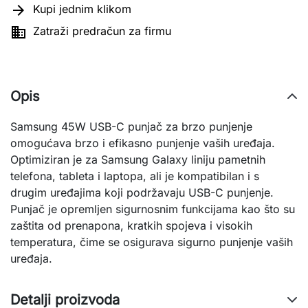

Kupi jednim klikom

Zatraži predračun za firmu
Opis
Samsung 45W USB-C punjač za brzo punjenje
omogućava brzo i efikasno punjenje vaših uređaja.
Optimiziran je za Samsung Galaxy liniju pametnih
telefona, tableta i laptopa, ali je kompatibilan i s
drugim uređajima koji podržavaju USB-C punjenje.
Punjač je opremljen sigurnosnim funkcijama kao što su
zaštita od prenapona, kratkih spojeva i visokih
temperatura, čime se osigurava sigurno punjenje vaših
uređaja.
Detalji proizvoda