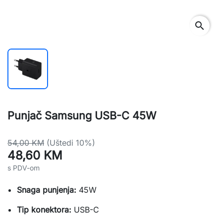
search
Punjač Samsung USB-C 45W
54,00 KM
(Uštedi 10%)
48,60 KM
s PDV-om
Snaga punjenja:
45W
Tip konektora:
USB-C