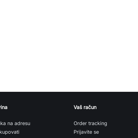
ina
Vaš račun
uka na adresu
Order tracking
kupovati
Prijavite se