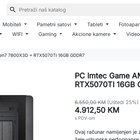
search
Mobiteli
Pametni satovi
Tableti
Fotoapar
WIFI
Gaming
Akcione kamere
Video
en7 7800X3D + RTX5070TI 16GB GDDR7
PC Imtec Game A
RTX5070TI 16GB
6.550,00 KM
(Uštedi 25%)
4.912,50 KM
s PDV-om
Ovaj računar namijenjen je 
žele vrhunske performanse 