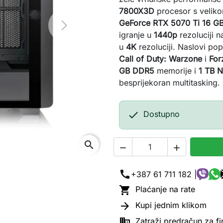
7800X3D
procesor s velik
GeForce RTX 5070 Ti 16 
Next
igranje u
1440p
rezoluciji n
u
4K
rezoluciji. Naslovi po
Call of Duty: Warzone
i
For
GB DDR5
memorije i
1 TB 
besprijekoran multitasking.

Dostupno
search


call
+387 61 711 182 |

Plaćanje na rate

Kupi jednim klikom

Zatraži predračun za f