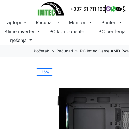
+387 61 711 182
Laptopi
Računari
Monitori
Printeri
Klime inverter
PC komponente
PC periferija
IT rješenja
Početak
Računari
PC Imtec Game AMD Ryz
-25%