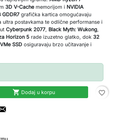
om
3D V-Cache
memorijom i
NVIDIA
GB GDDR7
grafička kartica omogućavaju
a ultra postavkama te odlične performanse i
put
Cyberpunk 2077
,
Black Myth: Wukong
,
za Horizon 5
rade izuzetno glatko, dok
32
NVMe SSD
osiguravaju brzo učitavanje i

Dodaj u korpu
favorite_border
irmu