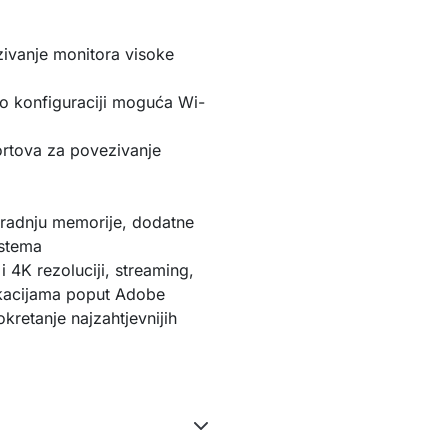
zivanje monitora visoke
o konfiguraciji moguća Wi-
ortova za povezivanje
radnju memorije, dodatne
istema
 4K rezoluciji, streaming,
ikacijama poput Adobe
kretanje najzahtjevnijih