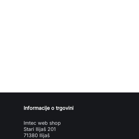
Informacije o trgovini
Imtec web shop
Stari Ilijaš 201
71380 Ilijaš