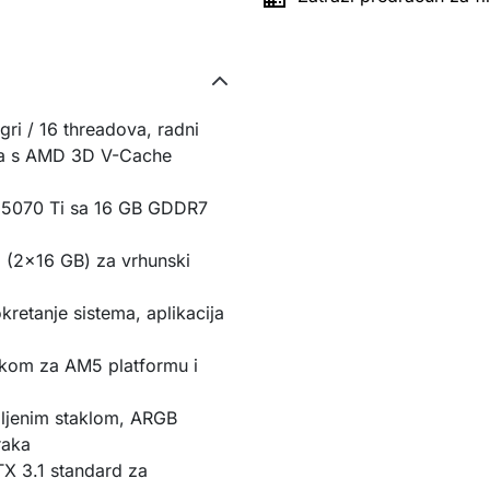
i / 16 threadova, radni
ea s AMD 3D V-Cache
™ 5070 Ti sa 16 GB GDDR7
(2×16 GB) za vrhunski
etanje sistema, aplikacija
škom za AM5 platformu i
ljenim staklom, ARGB
raka
TX 3.1 standard za