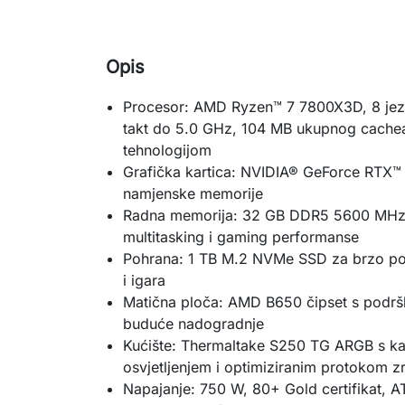
Opis
Procesor: AMD Ryzen™ 7 7800X3D, 8 jezgr
takt do 5.0 GHz, 104 MB ukupnog cach
tehnologijom
Grafička kartica: NVIDIA® GeForce RTX
namjenske memorije
Radna memorija: 32 GB DDR5 5600 MHz 
multitasking i gaming performanse
Pohrana: 1 TB M.2 NVMe SSD za brzo pokr
i igara
Matična ploča: AMD B650 čipset s podr
buduće nadogradnje
Kućište: Thermaltake S250 TG ARGB s ka
osvjetljenjem i optimiziranim protokom z
Napajanje: 750 W, 80+ Gold certifikat, A