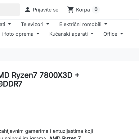

shopping_cart
0
Prijavite se
Korpa
ati
Televizori
Električni romobili
 i foto oprema
Kućanski aparati
Office
MD Ryzen7 7800X3D +
 GDDR7
zahtjevnim gamerima i entuzijastima koji
u najnovijim igrama.
AMD Ryzen 7