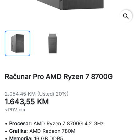
search
Računar Pro AMD Ryzen 7 8700G
2.054,45 KM
(Uštedi 20%)
1.643,55 KM
s PDV-om
•
Procesor:
AMD Ryzen 7 8700G 4.2 GHz
•
Grafika:
AMD Radeon 780M
•
Memorija:
16 GB DDR5