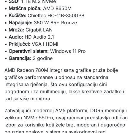
•
SSD:
1 TB M.2 NVMe
•
Matična ploča:
AMD B650M
•
Kućište:
Chieftec HO-11B-350GPB
•
Napajanje:
350 W 85+ Bronze
•
Mreža:
Gigabit LAN
•
Audio:
HD Audio 2.1
•
Priključci:
VGA i HDMI
•
Operativni sistem:
Windows 11 Pro
•
Garancija:
2 godine
AMD Radeon 780M integrisana grafika pruža bolje
grafičke performanse u odnosu na standardna
integrisana rješenja, što ovu konfiguraciju čini
pogodnom i za multimediju, lakše kreativne zadatke i
rad sa više monitora.
Zahvaljujući modernoj AM5 platformi, DDR5 memoriji i
velikom NVMe SSD-u, ovaj računar predstavlja odličan
izbor za korisnike koji žele brz, moderan i dugoročno
pouzdan poslovni sistem za svakodnevni rad.