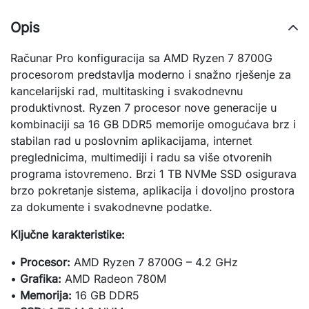
Opis
Računar Pro konfiguracija sa AMD Ryzen 7 8700G
procesorom predstavlja moderno i snažno rješenje za
kancelarijski rad, multitasking i svakodnevnu
produktivnost. Ryzen 7 procesor nove generacije u
kombinaciji sa 16 GB DDR5 memorije omogućava brz i
stabilan rad u poslovnim aplikacijama, internet
preglednicima, multimediji i radu sa više otvorenih
programa istovremeno. Brzi 1 TB NVMe SSD osigurava
brzo pokretanje sistema, aplikacija i dovoljno prostora
za dokumente i svakodnevne podatke.
Ključne karakteristike:
•
Procesor:
AMD Ryzen 7 8700G – 4.2 GHz
•
Grafika:
AMD Radeon 780M
•
Memorija:
16 GB DDR5