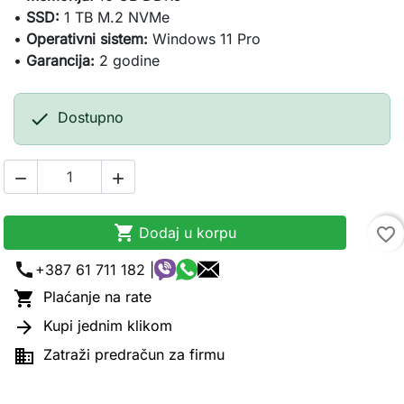
•
SSD:
1 TB M.2 NVMe
•
Operativni sistem:
Windows 11 Pro
•
Garancija:
2 godine

Dostupno



Dodaj u korpu
favorite_border
call
+387 61 711 182 |

Plaćanje na rate

Kupi jednim klikom

Zatraži predračun za firmu